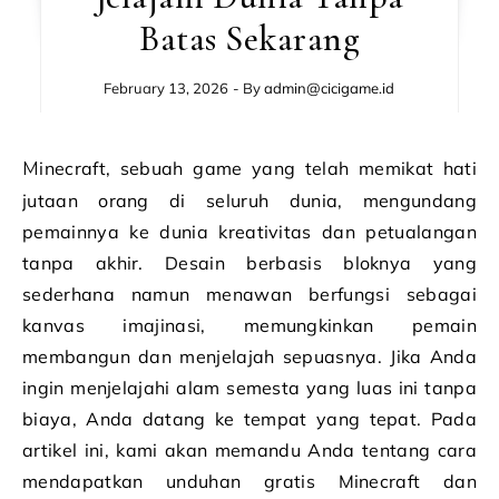
Batas Sekarang
February 13, 2026
- By
admin@cicigame.id
Minecraft, sebuah game yang telah memikat hati
jutaan orang di seluruh dunia, mengundang
pemainnya ke dunia kreativitas dan petualangan
tanpa akhir. Desain berbasis bloknya yang
sederhana namun menawan berfungsi sebagai
kanvas imajinasi, memungkinkan pemain
membangun dan menjelajah sepuasnya. Jika Anda
ingin menjelajahi alam semesta yang luas ini tanpa
biaya, Anda datang ke tempat yang tepat. Pada
artikel ini, kami akan memandu Anda tentang cara
mendapatkan unduhan gratis Minecraft dan