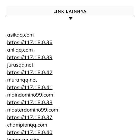
LINK LAINNYA
asikqq.com
https://117.18.0.36
ahliqq.com
https://117.18.0.39
jurusqq.net
https://117.18.0.42
murahqq.net
https://117.18.0.41
maindomino99.com
https://117.18.0.38
masterdomino99.com
https://117.18.0.37
championqq.com
https://117.18.0.40
hematqq.com