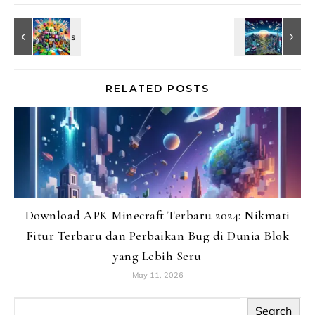
RELATED POSTS
Download APK Minecraft Terbaru 2024: Nikmati
Fitur Terbaru dan Perbaikan Bug di Dunia Blok
yang Lebih Seru
May 11, 2026
Search