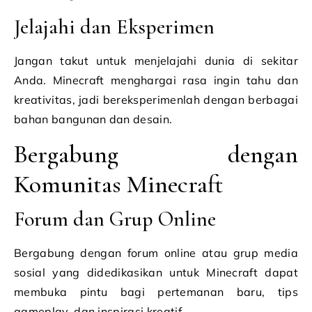
Jelajahi dan Eksperimen
Jangan takut untuk menjelajahi dunia di sekitar
Anda. Minecraft menghargai rasa ingin tahu dan
kreativitas, jadi bereksperimenlah dengan berbagai
bahan bangunan dan desain.
Bergabung dengan
Komunitas Minecraft
Forum dan Grup Online
Bergabung dengan forum online atau grup media
sosial yang didedikasikan untuk Minecraft dapat
membuka pintu bagi pertemanan baru, tips
gameplay, dan inspirasi kreatif.