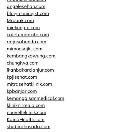
angelesehan.com
bluejasminejkt.com
Mrobak.com
miekungfu.com
cafetemankita.com
rmjasabundo.com
mimoosajkt.com
kembangkawung.com
chungiwa.com
ikanbakarcianjur.com
kpjisehat.com
mitrasehatklinik.com
kpbanjar.com
kemanggisanmedical.com
kliniknirmala.com
nouvelleklinik.com
KainaHealth.com
shabirahusada.com