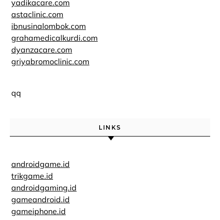
yadikacare.com
astaclinic.com
ibnusinalombok.com
grahamedicalkurdi.com
dyanzacare.com
griyabromoclinic.com
qq
LINKS
androidgame.id
trikgame.id
androidgaming.id
gameandroid.id
gameiphone.id