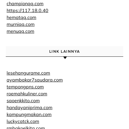
championqq.com
https://117.18.0.40
hematqq.com
murniqq.com
menuqq.com
LINK LAINNYA
lesehangurame.com
ayambakar7saudara.com
tempongpns.com
roemahkuliner.com
saoenkkito.com
handayaniprima.com
kampungmakan.com
luckycatck.com
rmbakoelkita.com