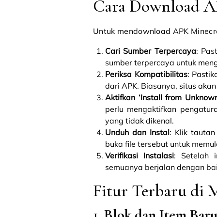
Cara Download AP
Untuk mendownload APK Minecraft
Cari Sumber Terpercaya
: Pas
sumber terpercaya untuk meng
Periksa Kompatibilitas
: Pasti
dari APK. Biasanya, situs aka
Aktifkan ‘Install from Unknow
perlu mengaktifkan pengatur
yang tidak dikenal.
Unduh dan Instal
: Klik tauta
buka file tersebut untuk memula
Verifikasi Instalasi
: Setelah 
semuanya berjalan dengan bai
Fitur Terbaru di 
1.
Blok dan Item Bar