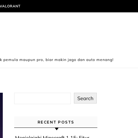
VALORANT
ik pemula maupun pro, biar makin jago dan auto menang!
Search
RECENT POSTS
Menjelajahi Minecraft 1.15: Fitur