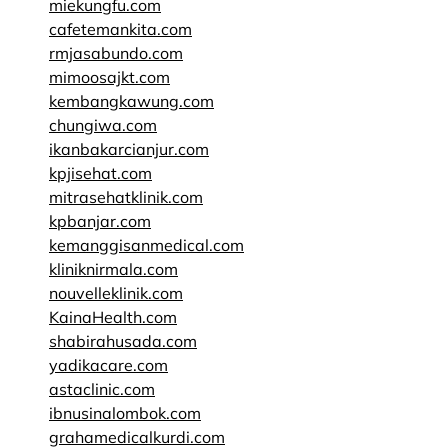
miekungfu.com
cafetemankita.com
rmjasabundo.com
mimoosajkt.com
kembangkawung.com
chungiwa.com
ikanbakarcianjur.com
kpjisehat.com
mitrasehatklinik.com
kpbanjar.com
kemanggisanmedical.com
kliniknirmala.com
nouvelleklinik.com
KainaHealth.com
shabirahusada.com
yadikacare.com
astaclinic.com
ibnusinalombok.com
grahamedicalkurdi.com