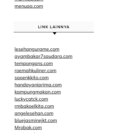
menuqq.com
LINK LAINNYA
lesehangurame.com
ayambakar7saudara.com
tempongpns.com
roemahkuliner.com
saoenkkito.com
handayaniprima.com
kampungmakan.com
luckycatck.com
rmbakoelkita.com
angelesehan.com
bluejasminejkt.com
Mrobak.com