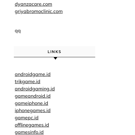
dyanzacare.com
griyabromoclinic.com
qq
LINKS
androidgame.id
trikgame.id
androidgaming.id
gameandroid.id
gameiphone.id
iphonegames.id
gamepc.id
offlinegames.id
gamesinfo.id