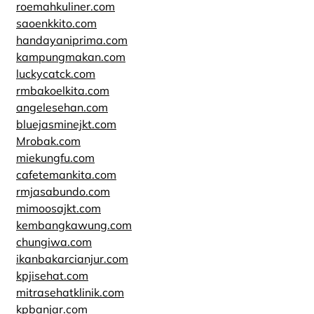
roemahkuliner.com
saoenkkito.com
handayaniprima.com
kampungmakan.com
luckycatck.com
rmbakoelkita.com
angelesehan.com
bluejasminejkt.com
Mrobak.com
miekungfu.com
cafetemankita.com
rmjasabundo.com
mimoosajkt.com
kembangkawung.com
chungiwa.com
ikanbakarcianjur.com
kpjisehat.com
mitrasehatklinik.com
kpbanjar.com