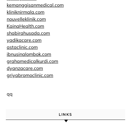
kemanggisanmedical.com
kliniknirmala.com
nouvelleklinik.com
KainaHealth.com
shabirahusada.com
yadikacare.com
astaclinic.com
ibnusinalombok.com
grahamedicalkurdi.com
dyanzacare.com
griyabromoclinic.com
qq
LINKS