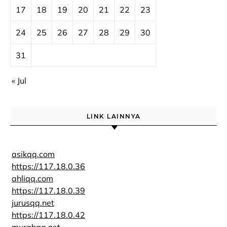
17
18
19
20
21
22
23
24
25
26
27
28
29
30
31
« Jul
LINK LAINNYA
asikqq.com
https://117.18.0.36
ahliqq.com
https://117.18.0.39
jurusqq.net
https://117.18.0.42