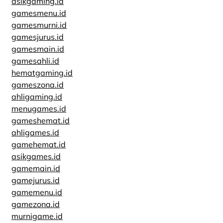
asikgaming.id
gamesmenu.id
gamesmurni.id
gamesjurus.id
gamesmain.id
gamesahli.id
hematgaming.id
gameszona.id
ahligaming.id
menugames.id
gameshemat.id
ahligames.id
gamehemat.id
asikgames.id
gamemain.id
gamejurus.id
gamemenu.id
gamezona.id
murnigame.id