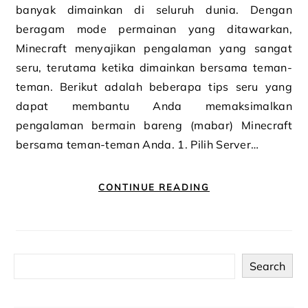
banyak dimainkan di seluruh dunia. Dengan
beragam mode permainan yang ditawarkan,
Minecraft menyajikan pengalaman yang sangat
seru, terutama ketika dimainkan bersama teman-
teman. Berikut adalah beberapa tips seru yang
dapat membantu Anda memaksimalkan
pengalaman bermain bareng (mabar) Minecraft
bersama teman-teman Anda. 1. Pilih Server…
CONTINUE READING
Search