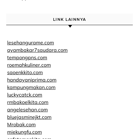
LINK LAINNYA
lesehangurame.com
ayambakar7saudara.com
tempongpns.com
roemahkuliner.com
saoenkkito.com
handayaniprima.com
kampungmakan.com
luckycatck.com
rmbakoelkita.com
angelesehan.com
bluejasminejkt.com
Mrobak.com
miekungfu.com