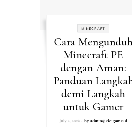
MINECRAFT
Cara Mengundu
Minecraft PE
dengan Aman:
Panduan Langka
demi Langkah
untuk Gamer
July 2, 2026
- By
admin@cicigame.id