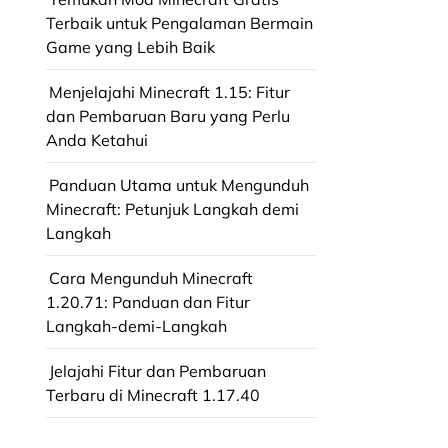
Terbaik untuk Pengalaman Bermain
Game yang Lebih Baik
Menjelajahi Minecraft 1.15: Fitur
dan Pembaruan Baru yang Perlu
Anda Ketahui
Panduan Utama untuk Mengunduh
Minecraft: Petunjuk Langkah demi
Langkah
Cara Mengunduh Minecraft
1.20.71: Panduan dan Fitur
Langkah-demi-Langkah
Jelajahi Fitur dan Pembaruan
Terbaru di Minecraft 1.17.40