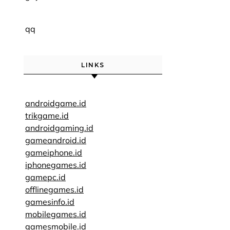
qq
LINKS
androidgame.id
trikgame.id
androidgaming.id
gameandroid.id
gameiphone.id
iphonegames.id
gamepc.id
offlinegames.id
gamesinfo.id
mobilegames.id
gamesmobile.id