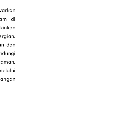
lam di
kinkan
rgian.
an dan
ndungi
caman.
elalui
sangan