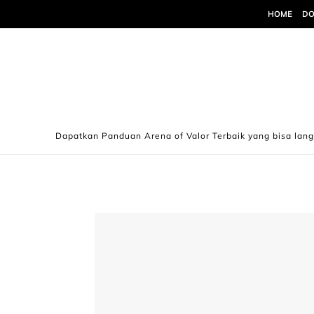
Skip to content
HOME
DO
Dapatkan Panduan Arena of Valor Terbaik yang bisa lan