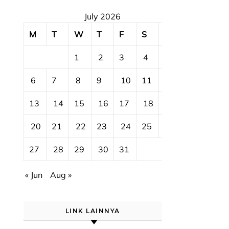
July 2026
M
T
W
T
F
S
S
1
2
3
4
5
6
7
8
9
10
11
12
13
14
15
16
17
18
19
20
21
22
23
24
25
26
27
28
29
30
31
« Jun
Aug »
LINK LAINNYA