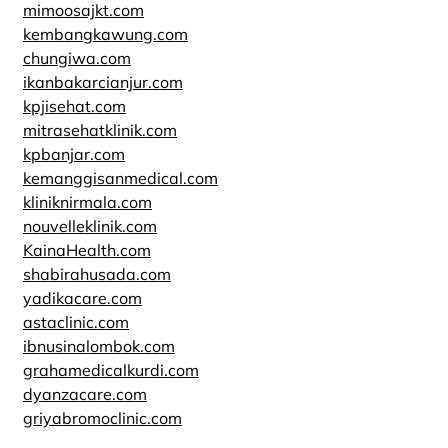
mimoosajkt.com
kembangkawung.com
chungiwa.com
ikanbakarcianjur.com
kpjisehat.com
mitrasehatklinik.com
kpbanjar.com
kemanggisanmedical.com
kliniknirmala.com
nouvelleklinik.com
KainaHealth.com
shabirahusada.com
yadikacare.com
astaclinic.com
ibnusinalombok.com
grahamedicalkurdi.com
dyanzacare.com
griyabromoclinic.com