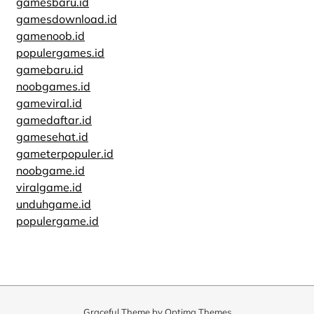
gamesbaru.id
gamesdownload.id
gamenoob.id
populergames.id
gamebaru.id
noobgames.id
gameviral.id
gamedaftar.id
gamesehat.id
gameterpopuler.id
noobgame.id
viralgame.id
unduhgame.id
populergame.id
Graceful Theme by
Optima Themes