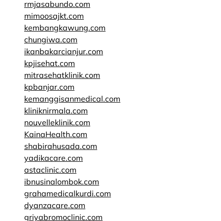
rmjasabundo.com
mimoosajkt.com
kembangkawung.com
chungiwa.com
ikanbakarcianjur.com
kpjisehat.com
mitrasehatklinik.com
kpbanjar.com
kemanggisanmedical.com
kliniknirmala.com
nouvelleklinik.com
KainaHealth.com
shabirahusada.com
yadikacare.com
astaclinic.com
ibnusinalombok.com
grahamedicalkurdi.com
dyanzacare.com
griyabromoclinic.com