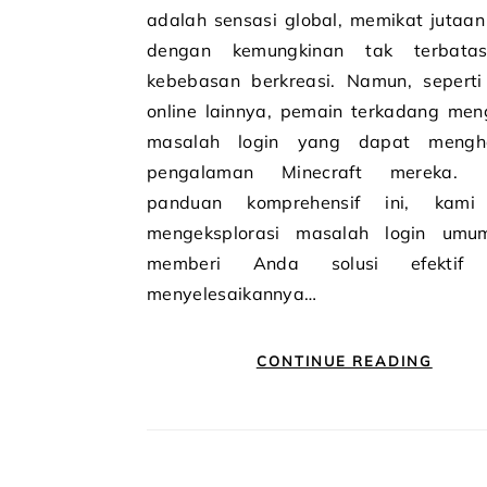
adalah sensasi global, memikat jutaan
dengan kemungkinan tak terbata
kebebasan berkreasi. Namun, sepert
online lainnya, pemain terkadang men
masalah login yang dapat mengh
pengalaman Minecraft mereka. 
panduan komprehensif ini, kami
mengeksplorasi masalah login um
memberi Anda solusi efektif 
menyelesaikannya…
CONTINUE READING