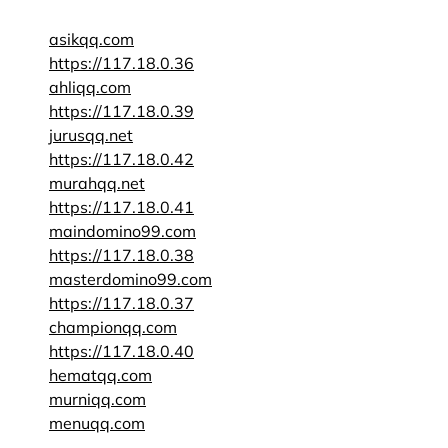
asikqq.com
https://117.18.0.36
ahliqq.com
https://117.18.0.39
jurusqq.net
https://117.18.0.42
murahqq.net
https://117.18.0.41
maindomino99.com
https://117.18.0.38
masterdomino99.com
https://117.18.0.37
championqq.com
https://117.18.0.40
hematqq.com
murniqq.com
menuqq.com