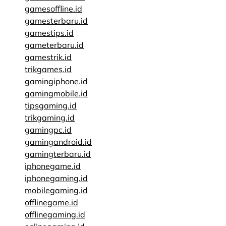
gamesoffline.id
gamesterbaru.id
gamestips.id
gameterbaru.id
gamestrik.id
trikgames.id
gamingiphone.id
gamingmobile.id
tipsgaming.id
trikgaming.id
gamingpc.id
gamingandroid.id
gamingterbaru.id
iphonegame.id
iphonegaming.id
mobilegaming.id
offlinegame.id
offlinegaming.id