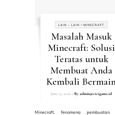
-
LAIN - LAIN
MINECRAFT
Masalah Masuk
Minecraft: Solusi
Teratas untuk
Membuat Anda
Kembali Bermai
June 12, 2026
- By
admin@cicigame.id
Minecraft, fenomena pembuatan balok,