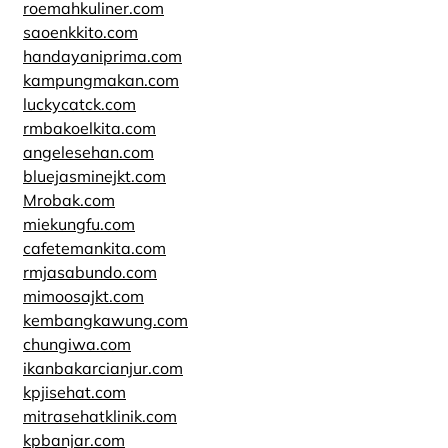
roemahkuliner.com
saoenkkito.com
handayaniprima.com
kampungmakan.com
luckycatck.com
rmbakoelkita.com
angelesehan.com
bluejasminejkt.com
Mrobak.com
miekungfu.com
cafetemankita.com
rmjasabundo.com
mimoosajkt.com
kembangkawung.com
chungiwa.com
ikanbakarcianjur.com
kpjisehat.com
mitrasehatklinik.com
kpbanjar.com