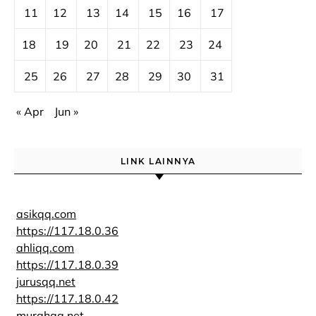
11
12
13
14
15
16
17
18
19
20
21
22
23
24
25
26
27
28
29
30
31
« Apr
Jun »
LINK LAINNYA
asikqq.com
https://117.18.0.36
ahliqq.com
https://117.18.0.39
jurusqq.net
https://117.18.0.42
murahqq.net