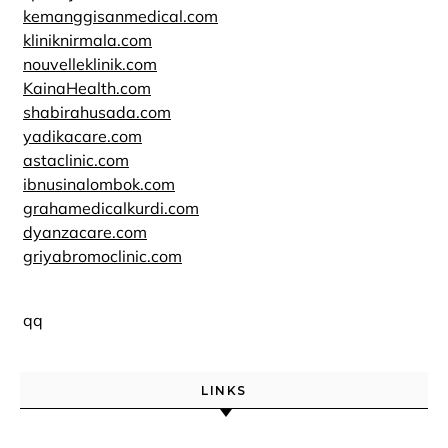
kemanggisanmedical.com
kliniknirmala.com
nouvelleklinik.com
KainaHealth.com
shabirahusada.com
yadikacare.com
astaclinic.com
ibnusinalombok.com
grahamedicalkurdi.com
dyanzacare.com
griyabromoclinic.com
qq
LINKS