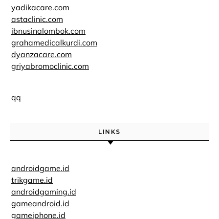
yadikacare.com
astaclinic.com
ibnusinalombok.com
grahamedicalkurdi.com
dyanzacare.com
griyabromoclinic.com
qq
LINKS
androidgame.id
trikgame.id
androidgaming.id
gameandroid.id
gameiphone.id