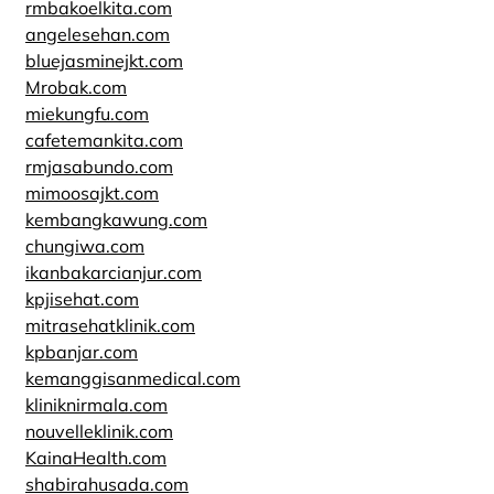
rmbakoelkita.com
angelesehan.com
bluejasminejkt.com
Mrobak.com
miekungfu.com
cafetemankita.com
rmjasabundo.com
mimoosajkt.com
kembangkawung.com
chungiwa.com
ikanbakarcianjur.com
kpjisehat.com
mitrasehatklinik.com
kpbanjar.com
kemanggisanmedical.com
kliniknirmala.com
nouvelleklinik.com
KainaHealth.com
shabirahusada.com