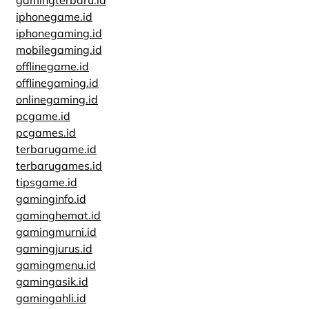
gamingterbaru.id
iphonegame.id
iphonegaming.id
mobilegaming.id
offlinegame.id
offlinegaming.id
onlinegaming.id
pcgame.id
pcgames.id
terbarugame.id
terbarugames.id
tipsgame.id
gaminginfo.id
gaminghemat.id
gamingmurni.id
gamingjurus.id
gamingmenu.id
gamingasik.id
gamingahli.id