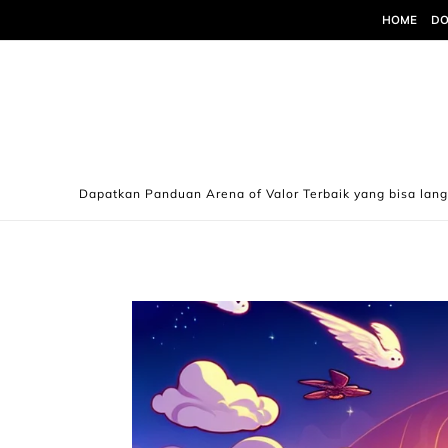
Skip to content
HOME
DO
Dapatkan Panduan Arena of Valor Terbaik yang bisa lan