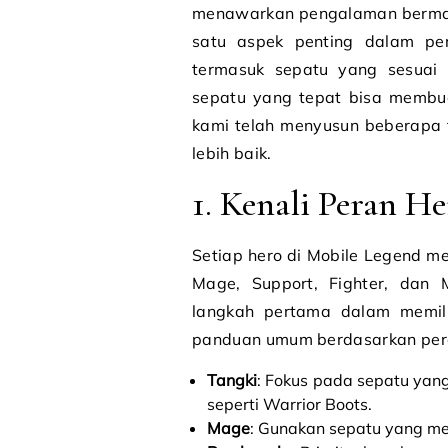
menawarkan pengalaman bermai
satu aspek penting dalam per
termasuk sepatu yang sesuai 
sepatu yang tepat bisa membu
kami telah menyusun beberapa 
lebih baik.
1. Kenali Peran H
Setiap hero di Mobile Legend me
Mage, Support, Fighter, dan
langkah pertama dalam memili
panduan umum berdasarkan per
Tangki
: Fokus pada sepatu ya
seperti Warrior Boots.
Mage
: Gunakan sepatu yang me