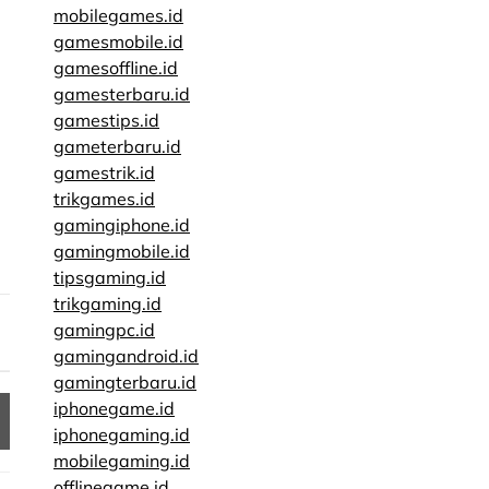
mobilegames.id
gamesmobile.id
gamesoffline.id
gamesterbaru.id
gamestips.id
gameterbaru.id
gamestrik.id
trikgames.id
gamingiphone.id
gamingmobile.id
tipsgaming.id
trikgaming.id
gamingpc.id
gamingandroid.id
gamingterbaru.id
iphonegame.id
iphonegaming.id
mobilegaming.id
offlinegame.id