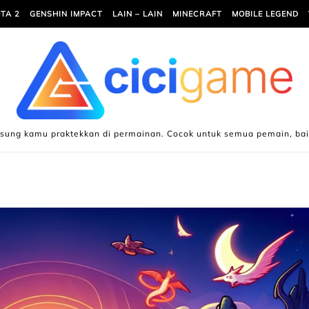
TA 2
GENSHIN IMPACT
LAIN – LAIN
MINECRAFT
MOBILE LEGEND
gsung kamu praktekkan di permainan. Cocok untuk semua pemain, ba