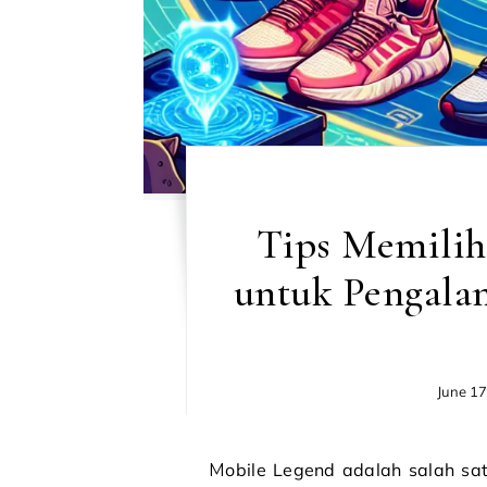
Tips Memilih
untuk Pengala
June 17
Mobile Legend adalah salah satu game MOBA yang paling populer saat ini, yang