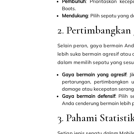
Pembunuh
: Prioritaskan kece
Boots.
Mendukung
: Pilih sepatu yang
2. Pertimbangkan
Selain peran, gaya bermain An
lebih suka bermain agresif ata
dalam memilih sepatu yang sesu
Gaya bermain yang agresif
: J
pertarungan, pertimbangkan 
damage atau kecepatan serang
Gaya bermain defensif
: Pilih
Anda cenderung bermain lebih pa
3. Pahami Statisti
Setiap jenis sepatu dalam Mobil