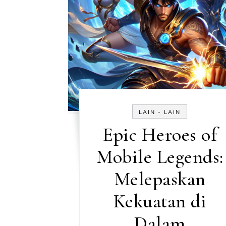
LAIN - LAIN
Epic Heroes of
Mobile Legends:
Melepaskan
Kekuatan di
Dalam