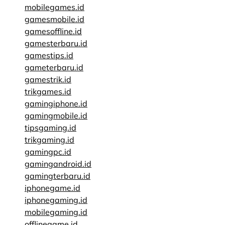
mobilegames.id
gamesmobile.id
gamesoffline.id
gamesterbaru.id
gamestips.id
gameterbaru.id
gamestrik.id
trikgames.id
gamingiphone.id
gamingmobile.id
tipsgaming.id
trikgaming.id
gamingpc.id
gamingandroid.id
gamingterbaru.id
iphonegame.id
iphonegaming.id
mobilegaming.id
offlinegame.id