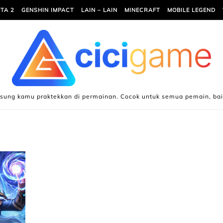
TA 2
GENSHIN IMPACT
LAIN – LAIN
MINECRAFT
MOBILE LEGEND
gsung kamu praktekkan di permainan. Cocok untuk semua pemain, ba