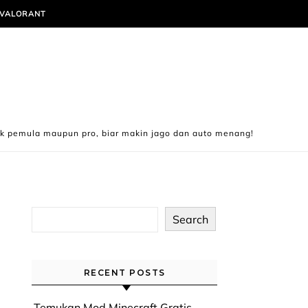
VALORANT
ik pemula maupun pro, biar makin jago dan auto menang!
Search
RECENT POSTS
Temukan Mod Minecraft Gratis