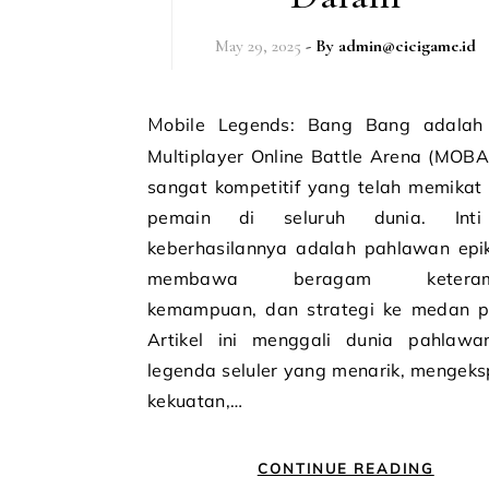
May 29, 2025
- By
admin@cicigame.id
Mobile Legends: Bang Bang adalah game
Multiplayer Online Battle Arena (MOBA
sangat kompetitif yang telah memikat 
pemain di seluruh dunia. Inti
keberhasilannya adalah pahlawan epi
membawa beragam keteramp
kemampuan, dan strategi ke medan p
Artikel ini menggali dunia pahlawa
legenda seluler yang menarik, mengeks
kekuatan,…
CONTINUE READING