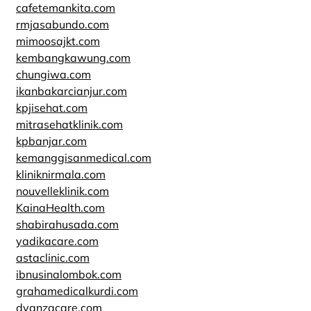
cafetemankita.com
rmjasabundo.com
mimoosajkt.com
kembangkawung.com
chungiwa.com
ikanbakarcianjur.com
kpjisehat.com
mitrasehatklinik.com
kpbanjar.com
kemanggisanmedical.com
kliniknirmala.com
nouvelleklinik.com
KainaHealth.com
shabirahusada.com
yadikacare.com
astaclinic.com
ibnusinalombok.com
grahamedicalkurdi.com
dyanzacare.com