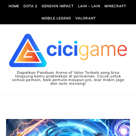
Skip to content
HOME
DOTA 2
GENSHIN IMPACT
LAIN – LAIN
MINECRAFT
MOBILE LEGEND
VALORANT
Dapatkan Panduan Arena of Valor Terbaik yang bisa
langsung kamu praktekkan di permainan. Cocok untuk
semua pemain, baik pemula maupun pro, biar makin jago
dan auto menang!