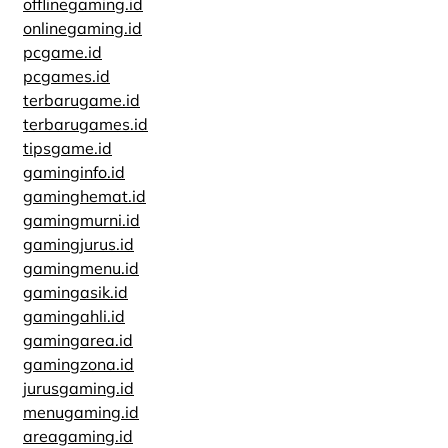
offlinegaming.id
onlinegaming.id
pcgame.id
pcgames.id
terbarugame.id
terbarugames.id
tipsgame.id
gaminginfo.id
gaminghemat.id
gamingmurni.id
gamingjurus.id
gamingmenu.id
gamingasik.id
gamingahli.id
gamingarea.id
gamingzona.id
jurusgaming.id
menugaming.id
areagaming.id