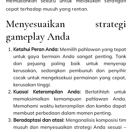
memudahkan sekutu untuk melakukan serangan
cepat terhadap musuh yang rentan.
Menyesuaikan strategi
gameplay Anda
Ketahui Peran Anda:
Memilih pahlawan yang tepat
untuk gaya bermain Anda sangat penting. Tank
dan pejuang paling baik untuk menyerap
kerusakan, sedangkan pembunuh dan penyihir
cocok untuk mengeksekusi permainan yang cepat,
kerusakan tinggi.
Kuasai Keterampilan Anda:
Berlatihlah untuk
memaksimalkan kemampuan pahlawan Anda.
Memahami waktu keterampilan dan kombo dapat
membuat perbedaan dalam momen penting.
Beradaptasi dan atasi:
Menganalisis komposisi tim
musuh dan menyesuaikan strategi Anda sesuai –