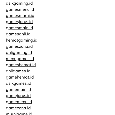
asikgaming.id
gamesmenu.id
gamesmurni.id
gamesjurus.id
gamesmain.id
gamesahli.id
hematgaming.id
gameszona.id
ahligaming.id
menugames.id
gameshemat.id
ahligames.id
gamehemat.id
asikgames.id
gamemain.id
gamejurus.id
gamemenu.id
gamezona.id
murnigame.id