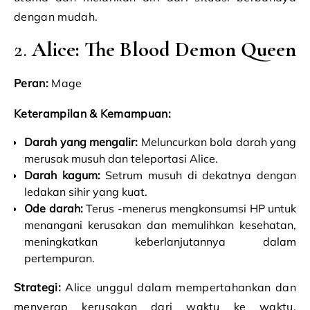
dengan mudah.
2.
Alice: The Blood Demon Queen
Peran:
Mage
Keterampilan & Kemampuan:
Darah yang mengalir:
Meluncurkan bola darah yang
merusak musuh dan teleportasi Alice.
Darah kagum:
Setrum musuh di dekatnya dengan
ledakan sihir yang kuat.
Ode darah:
Terus -menerus mengkonsumsi HP untuk
menangani kerusakan dan memulihkan kesehatan,
meningkatkan keberlanjutannya dalam
pertempuran.
Strategi:
Alice unggul dalam mempertahankan dan
menyerap kerusakan dari waktu ke waktu,