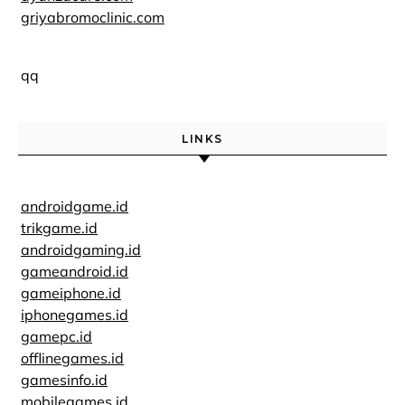
griyabromoclinic.com
qq
LINKS
androidgame.id
trikgame.id
androidgaming.id
gameandroid.id
gameiphone.id
iphonegames.id
gamepc.id
offlinegames.id
gamesinfo.id
mobilegames.id