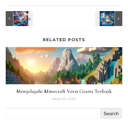
RELATED POSTS
Menjelajahi Minecraft Versi Gratis Terbaik
March 23, 2026
Search