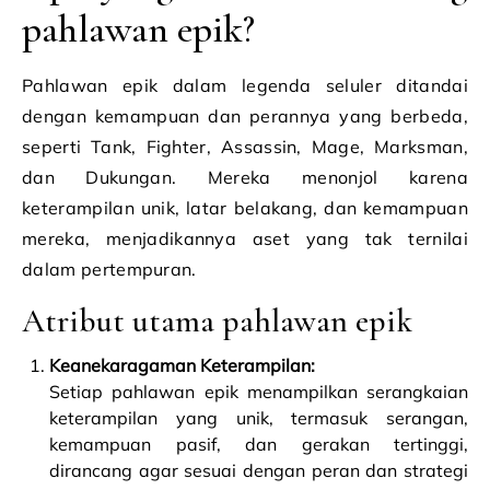
pahlawan epik?
Pahlawan epik dalam legenda seluler ditandai
dengan kemampuan dan perannya yang berbeda,
seperti Tank, Fighter, Assassin, Mage, Marksman,
dan Dukungan. Mereka menonjol karena
keterampilan unik, latar belakang, dan kemampuan
mereka, menjadikannya aset yang tak ternilai
dalam pertempuran.
Atribut utama pahlawan epik
Keanekaragaman Keterampilan:
Setiap pahlawan epik menampilkan serangkaian
keterampilan yang unik, termasuk serangan,
kemampuan pasif, dan gerakan tertinggi,
dirancang agar sesuai dengan peran dan strategi