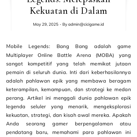
Kekuatan di Dalam
May 29, 2025
- By
admin@cicigame.id
Mobile Legends: Bang Bang adalah game
Multiplayer Online Battle Arena (MOBA) yang
sangat kompetitif yang telah memikat jutaan
pemain di seluruh dunia. Inti dari keberhasilannya
adalah pahlawan epik yang membawa beragam
keterampilan, kemampuan, dan strategi ke medan
perang. Artikel ini menggali dunia pahlawan epik
legenda seluler yang menarik, mengeksplorasi
kekuatan, strategi, dan kisah awal mereka. Apakah
Anda seorang gamer berpengalaman atau
pendatang baru, memahami para pahlawan ini