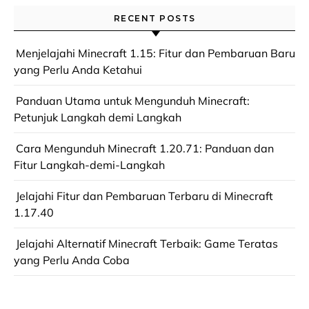
RECENT POSTS
Menjelajahi Minecraft 1.15: Fitur dan Pembaruan Baru
yang Perlu Anda Ketahui
Panduan Utama untuk Mengunduh Minecraft:
Petunjuk Langkah demi Langkah
Cara Mengunduh Minecraft 1.20.71: Panduan dan
Fitur Langkah-demi-Langkah
Jelajahi Fitur dan Pembaruan Terbaru di Minecraft
1.17.40
Jelajahi Alternatif Minecraft Terbaik: Game Teratas
yang Perlu Anda Coba