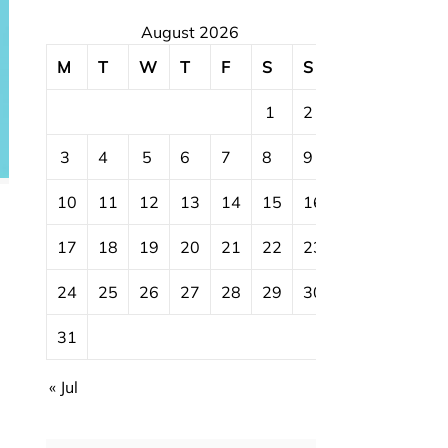
August 2026
M
T
W
T
F
S
S
1
2
3
4
5
6
7
8
9
10
11
12
13
14
15
16
17
18
19
20
21
22
23
24
25
26
27
28
29
30
31
« Jul