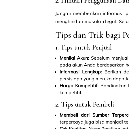
2. Hindari Penggunaan Dat
Jangan memberikan informasi p
menghindari masalah legal. Sela
Tips dan Trik bagi P
1. Tips untuk Penjual
Menilai Akun:
Sebelum menjual,
pada akun Anda berdasarkan her
Informasi Lengkap:
Berikan de
persis apa yang mereka dapatk
Harga Kompetitif:
Bandingkan 
kompetitif.
2. Tips untuk Pembeli
Membeli dari Sumber Terperc
terpercaya juga bisa menjadi 
Cek Kualitas Akun:
Pastikan unt