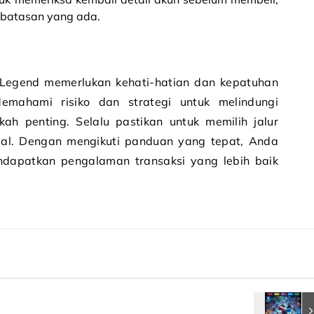
i batasan yang ada.
e Legend memerlukan kehati-hatian dan kepatuhan
emahami risiko dan strategi untuk melindungi
ah penting. Selalu pastikan untuk memilih jalur
gal. Dengan mengikuti panduan yang tepat, Anda
ndapatkan pengalaman transaksi yang lebih baik