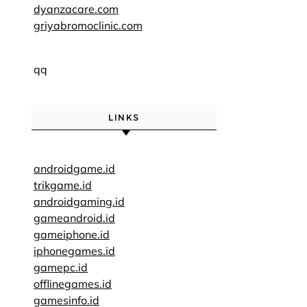
dyanzacare.com
griyabromoclinic.com
qq
LINKS
androidgame.id
trikgame.id
androidgaming.id
gameandroid.id
gameiphone.id
iphonegames.id
gamepc.id
offlinegames.id
gamesinfo.id