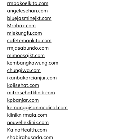
rmbakoelkita.com
angelesehan.com
bluejasminejkt.com
Mrobak.com
miekungfu.com
cafetemankita.com
rmjasabundo.com
mimoosajkt.com
kembangkawung.com
chungiwa.com
ikanbakarcianjur.com
kpjisehat.com
mitrasehatklinik.com
kpbanjar.com
kemanggisanmedical.com
kliniknirmala.com
nouvelleklinik.com
KainaHealth.com
shabirahusada.com