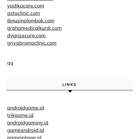
yadikacare.com
astaclinic.com
ibnusinalombok.com
grahamedicalkurdi.com
dyanzacare.com
griyabromoclinic.com
qq
LINKS
androidgame.id
trikgame.id
androidgaming.id
gameandroid.id
gameiphone.id