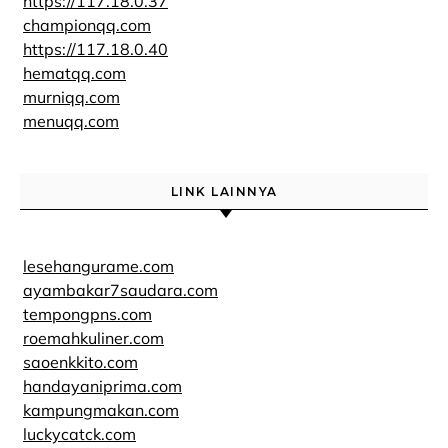
https://117.18.0.37
championqq.com
https://117.18.0.40
hematqq.com
murniqq.com
menuqq.com
LINK LAINNYA
lesehangurame.com
ayambakar7saudara.com
tempongpns.com
roemahkuliner.com
saoenkkito.com
handayaniprima.com
kampungmakan.com
luckycatck.com