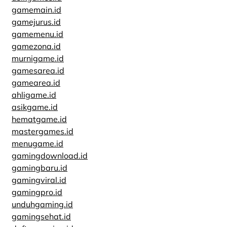
gamemain.id
gamejurus.id
gamemenu.id
gamezona.id
murnigame.id
gamesarea.id
gamearea.id
ahligame.id
asikgame.id
hematgame.id
mastergames.id
menugame.id
gamingdownload.id
gamingbaru.id
gamingviral.id
gamingpro.id
unduhgaming.id
gamingsehat.id