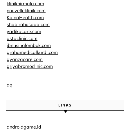
kliniknirmala.com
nouvelleklinik.com
KainaHealth.com
shabirahusada.com
yadikacare.com
astaclinic.com
ibnusinalombok.com
grahamedicalkurdi.com
dyanzacare.com
griyabromoclinic.com
qq
LINKS
androidgame.id