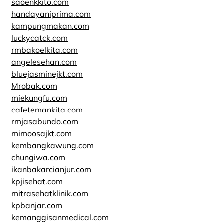
saoenkkito.com
handayaniprima.com
kampungmakan.com
luckycatck.com
rmbakoelkita.com
angelesehan.com
bluejasminejkt.com
Mrobak.com
miekungfu.com
cafetemankita.com
rmjasabundo.com
mimoosajkt.com
kembangkawung.com
chungiwa.com
ikanbakarcianjur.com
kpjisehat.com
mitrasehatklinik.com
kpbanjar.com
kemanggisanmedical.com