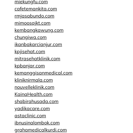
miekungfu.com
cafetemankita.com
rmjasabundo.com
mimoosajkt.com
kembangkawung.com
chungiwa.com
ikanbakarcianjur.com
kpjisehat.com
mitrasehatklinik.com
kpbanjar.com
kemanggisanmedical.com
kliniknirmala.com
nouvelleklinik.com
KainaHealth.com
shabirahusada.com
yadikacare.com
astaclinic.com
ibnusinalombok.com
grahamedicalkurdi.com