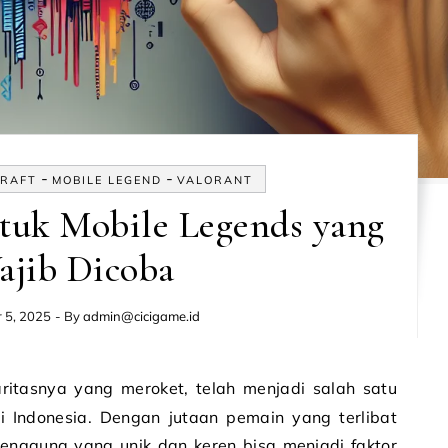
-
-
CRAFT
MOBILE LEGEND
VALORANT
tuk Mobile Legends yang
ajib Dicoba
 5, 2025
- By
admin@cicigame.id
i Indonesia. Dengan jutaan pemain yang terlibat
pengguna yang unik dan keren bisa menjadi faktor