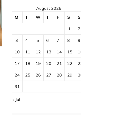
August 2026
M
T
W
T
F
S
S
1
2
3
4
5
6
7
8
9
10
11
12
13
14
15
16
17
18
19
20
21
22
23
24
25
26
27
28
29
30
31
« Jul