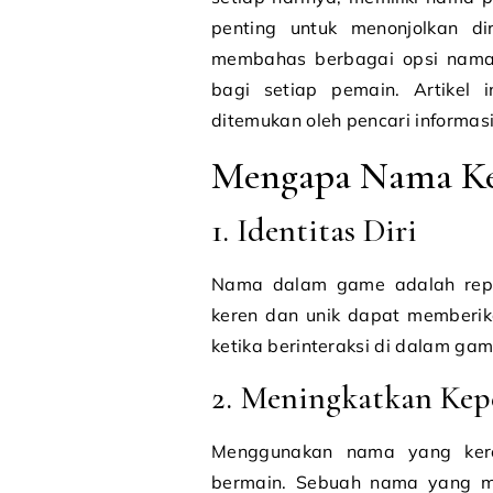
penting untuk menonjolkan dir
membahas berbagai opsi nama 
bagi setiap pemain. Artikel
ditemukan oleh pencari informasi 
Mengapa Nama Ker
1. Identitas Diri
Nama dalam game adalah repre
keren dan unik dapat memberik
ketika berinteraksi di dalam gam
2. Meningkatkan Kep
Menggunakan nama yang kere
bermain. Sebuah nama yang me