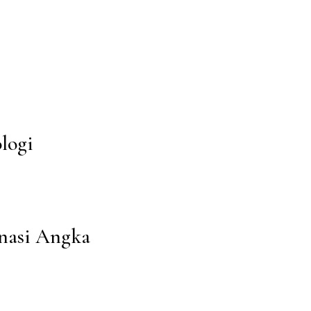
logi
nasi Angka