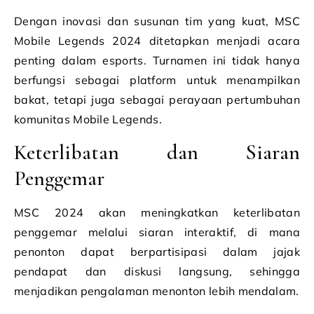
Dengan inovasi dan susunan tim yang kuat, MSC
Mobile Legends 2024 ditetapkan menjadi acara
penting dalam esports. Turnamen ini tidak hanya
berfungsi sebagai platform untuk menampilkan
bakat, tetapi juga sebagai perayaan pertumbuhan
komunitas Mobile Legends.
Keterlibatan dan Siaran
Penggemar
MSC 2024 akan meningkatkan keterlibatan
penggemar melalui siaran interaktif, di mana
penonton dapat berpartisipasi dalam jajak
pendapat dan diskusi langsung, sehingga
menjadikan pengalaman menonton lebih mendalam.