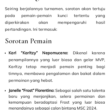
Seiring berjalannya turnamen, sorotan akan tertuju
pada pemain-pemain kunci tertentu yang
diperkirakan akan mempengaruhi hasil
pertandingan. Ini termasuk:
Sorotan Pemain
Karl “Karltzy” Nepomuceno:
Dikenal karena
penampilannya yang luar biasa dan gelar MVP,
Karltzy tetap menjadi pemain penting bagi
timnya, membawa pengalaman dan bakat dalam
permainan yang hebat.
Janelle “Frost” Florentino:
Sebagai salah satu talenta
baru yang menjanjikan, selera permainan dan
kemampuan beradaptasi Frost yang luar biasa
menandainya sebagai calon bintang MSC 2024.