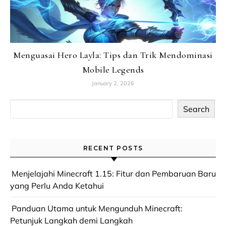
Menguasai Hero Layla: Tips dan Trik Mendominasi
Mobile Legends
January 2, 2026
Search
RECENT POSTS
Menjelajahi Minecraft 1.15: Fitur dan Pembaruan Baru
yang Perlu Anda Ketahui
Panduan Utama untuk Mengunduh Minecraft:
Petunjuk Langkah demi Langkah