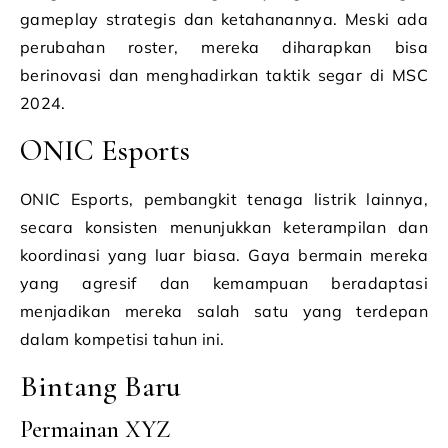
gameplay strategis dan ketahanannya. Meski ada
perubahan roster, mereka diharapkan bisa
berinovasi dan menghadirkan taktik segar di MSC
2024.
ONIC Esports
ONIC Esports, pembangkit tenaga listrik lainnya,
secara konsisten menunjukkan keterampilan dan
koordinasi yang luar biasa. Gaya bermain mereka
yang agresif dan kemampuan beradaptasi
menjadikan mereka salah satu yang terdepan
dalam kompetisi tahun ini.
Bintang Baru
Permainan XYZ