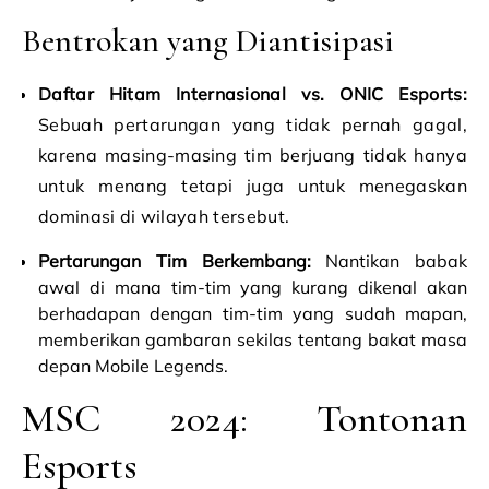
Bentrokan yang Diantisipasi
Daftar Hitam Internasional vs. ONIC Esports:
Sebuah pertarungan yang tidak pernah gagal,
karena masing-masing tim berjuang tidak hanya
untuk menang tetapi juga untuk menegaskan
dominasi di wilayah tersebut.
Pertarungan Tim Berkembang:
Nantikan babak
awal di mana tim-tim yang kurang dikenal akan
berhadapan dengan tim-tim yang sudah mapan,
memberikan gambaran sekilas tentang bakat masa
depan Mobile Legends.
MSC 2024: Tontonan
Esports