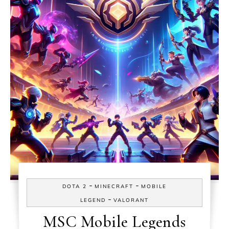
-
-
DOTA 2
MINECRAFT
MOBILE
-
LEGEND
VALORANT
MSC Mobile Legends