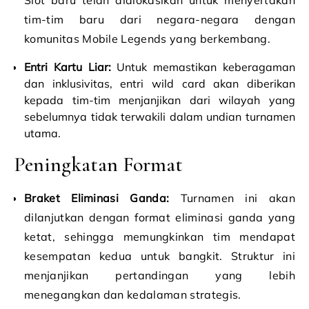
Slot baru telah dialokasikan untuk menyertakan
tim-tim baru dari negara-negara dengan
komunitas Mobile Legends yang berkembang.
Entri Kartu Liar:
Untuk memastikan keberagaman
dan inklusivitas, entri wild card akan diberikan
kepada tim-tim menjanjikan dari wilayah yang
sebelumnya tidak terwakili dalam undian turnamen
utama.
Peningkatan Format
Braket Eliminasi Ganda:
Turnamen ini akan
dilanjutkan dengan format eliminasi ganda yang
ketat, sehingga memungkinkan tim mendapat
kesempatan kedua untuk bangkit. Struktur ini
menjanjikan pertandingan yang lebih
menegangkan dan kedalaman strategis.