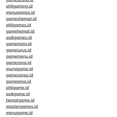
ahligaming.id
menugames.id
gameshemat.id
ahligames.id
gamehemat.id
asikgames.id
gamemain.id
gamejurus.id
gamemenu.id
gamezona.id
murnigame.id
gamesarea.id
gamearea.id
ahligame.id
asikgame.id
hematgame.id
mastergames.id
menugame.id