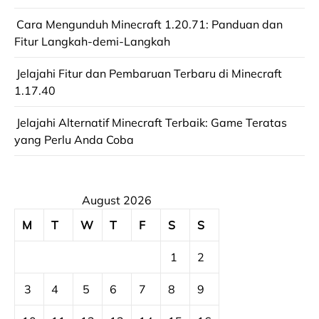
Cara Mengunduh Minecraft 1.20.71: Panduan dan
Fitur Langkah-demi-Langkah
Jelajahi Fitur dan Pembaruan Terbaru di Minecraft
1.17.40
Jelajahi Alternatif Minecraft Terbaik: Game Teratas
yang Perlu Anda Coba
August 2026
M
T
W
T
F
S
S
1
2
3
4
5
6
7
8
9