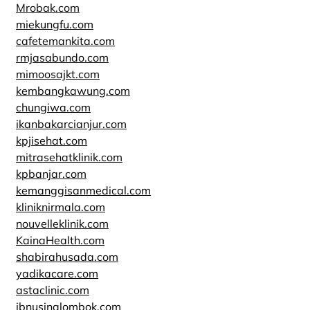
Mrobak.com
miekungfu.com
cafetemankita.com
rmjasabundo.com
mimoosajkt.com
kembangkawung.com
chungiwa.com
ikanbakarcianjur.com
kpjisehat.com
mitrasehatklinik.com
kpbanjar.com
kemanggisanmedical.com
kliniknirmala.com
nouvelleklinik.com
KainaHealth.com
shabirahusada.com
yadikacare.com
astaclinic.com
ibnusinalombok.com