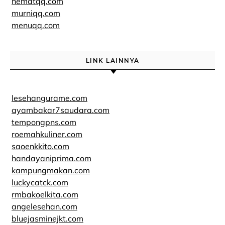
hematqq.com
murniqq.com
menuqq.com
LINK LAINNYA
lesehangurame.com
ayambakar7saudara.com
tempongpns.com
roemahkuliner.com
saoenkkito.com
handayaniprima.com
kampungmakan.com
luckycatck.com
rmbakoelkita.com
angelesehan.com
bluejasminejkt.com