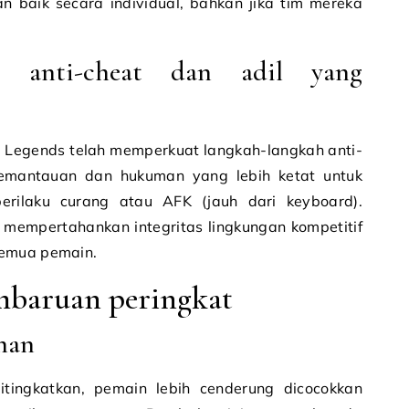
n baik secara individual, bahkan jika tim mereka
ah anti-cheat dan adil yang
 Legends telah memperkuat langkah-langkah anti-
pemantauan dan hukuman yang lebih ketat untuk
erilaku curang atau AFK (jauh dari keyboard).
mempertahankan integritas lingkungan kompetitif
semua pemain.
mbaruan peringkat
han
tingkatkan, pemain lebih cenderung dicocokkan