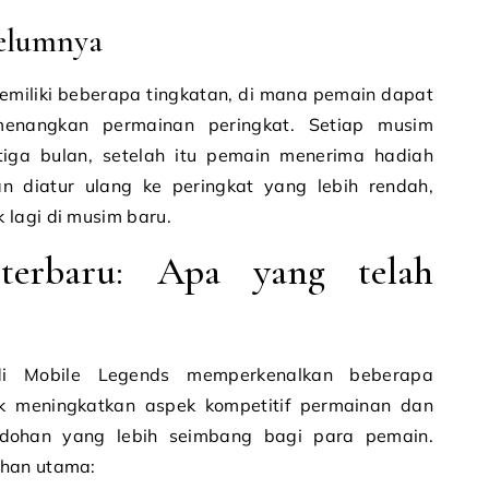
belumnya
emiliki beberapa tingkatan, di mana pemain dapat
enangkan permainan peringkat. Setiap musim
 tiga bulan, setelah itu pemain menerima hadiah
n diatur ulang ke peringkat yang lebih rendah,
 lagi di musim baru.
 terbaru: Apa yang telah
di Mobile Legends memperkenalkan beberapa
uk meningkatkan aspek kompetitif permainan dan
dohan yang lebih seimbang bagi para pemain.
ahan utama: