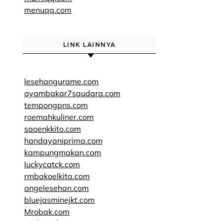
menuqq.com
LINK LAINNYA
lesehangurame.com
ayambakar7saudara.com
tempongpns.com
roemahkuliner.com
saoenkkito.com
handayaniprima.com
kampungmakan.com
luckycatck.com
rmbakoelkita.com
angelesehan.com
bluejasminejkt.com
Mrobak.com