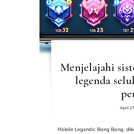
Menjelajahi sis
legenda sel
pe
April 2
Mobile Legends: Bang Bang, dikembangkan oleh Moonton, adalah salah satu game