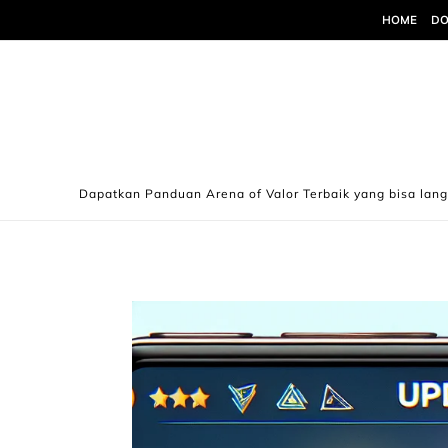
Skip to content
HOME
DO
Dapatkan Panduan Arena of Valor Terbaik yang bisa lan