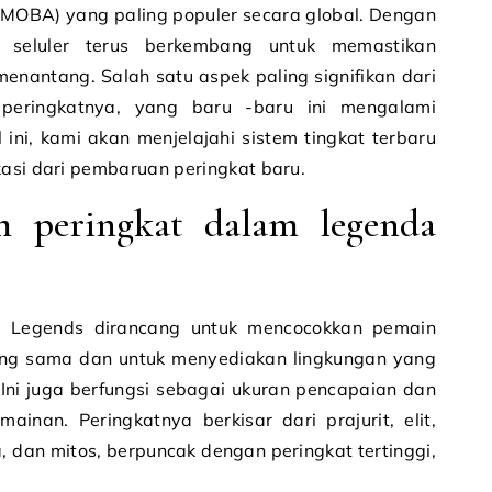
 (MOBA) yang paling populer secara global. Dengan
a seluler terus berkembang untuk memastikan
nantang. Salah satu aspek paling signifikan dari
 peringkatnya, yang baru -baru ini mengalami
ini, kami akan menjelajahi sistem tingkat terbaru
kasi dari pembaruan peringkat baru.
 peringkat dalam legenda
e Legends dirancang untuk mencocokkan pemain
ang sama dan untuk menyediakan lingkungan yang
 Ini juga berfungsi sebagai ukuran pencapaian dan
nan. Peringkatnya berkisar dari prajurit, elit,
, dan mitos, berpuncak dengan peringkat tertinggi,