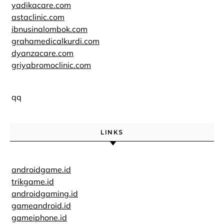
yadikacare.com
astaclinic.com
ibnusinalombok.com
grahamedicalkurdi.com
dyanzacare.com
griyabromoclinic.com
qq
LINKS
androidgame.id
trikgame.id
androidgaming.id
gameandroid.id
gameiphone.id