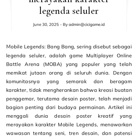
legenda seluler
June 30, 2025
- By
admin@cicigame.id
Mobile Legends: Bang Bang, sering disebut sebagai
legenda seluler, adalah game Multiplayer Online
Battle Arena (MOBA) yang populer yang telah
memikat jutaan orang di seluruh dunia. Dengan
komunitasnya yang semarak dan beragam
karakter, tidak mengherankan bahwa kreasi buatan
penggemar, terutama desain poster, telah menjadi
bagian penting dari budaya permainan. Artikel ini
menggali dunia desain poster kreatif yang
merayakan karakter Mobile Legends, menawarkan
wawasan tentang seni, tren desain, dan potensi