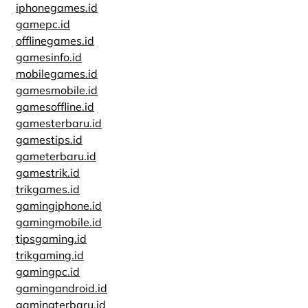
iphonegames.id
gamepc.id
offlinegames.id
gamesinfo.id
mobilegames.id
gamesmobile.id
gamesoffline.id
gamesterbaru.id
gamestips.id
gameterbaru.id
gamestrik.id
trikgames.id
gamingiphone.id
gamingmobile.id
tipsgaming.id
trikgaming.id
gamingpc.id
gamingandroid.id
gamingterbaru.id