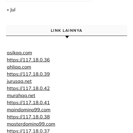
« Jul
LINK LAINNYA
asikqq.com
https://117.18.0.36
ahliqq.com
https://117.18.0.39
jurusqq.net
https://117.18.0.42
murahqq.net
https://117.18.0.41
maindomino99.com
https://117.18.0.38
masterdomino99.com
https://117.18.0.37