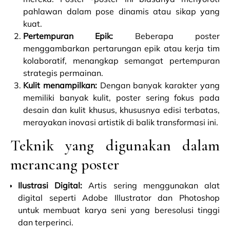
pahlawan dalam pose dinamis atau sikap yang
kuat.
Pertempuran Epik:
Beberapa poster
menggambarkan pertarungan epik atau kerja tim
kolaboratif, menangkap semangat pertempuran
strategis permainan.
Kulit menampilkan:
Dengan banyak karakter yang
memiliki banyak kulit, poster sering fokus pada
desain dan kulit khusus, khususnya edisi terbatas,
merayakan inovasi artistik di balik transformasi ini.
Teknik yang digunakan dalam
merancang poster
Ilustrasi Digital:
Artis sering menggunakan alat
digital seperti Adobe Illustrator dan Photoshop
untuk membuat karya seni yang beresolusi tinggi
dan terperinci.