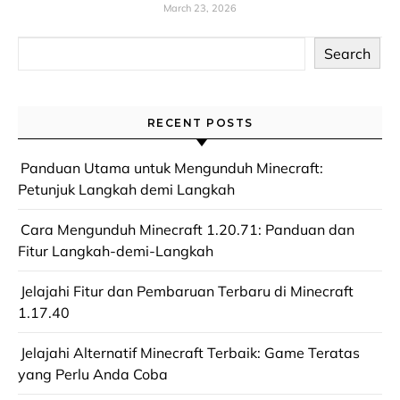
March 23, 2026
Search
RECENT POSTS
Panduan Utama untuk Mengunduh Minecraft:
Petunjuk Langkah demi Langkah
Cara Mengunduh Minecraft 1.20.71: Panduan dan
Fitur Langkah-demi-Langkah
Jelajahi Fitur dan Pembaruan Terbaru di Minecraft
1.17.40
Jelajahi Alternatif Minecraft Terbaik: Game Teratas
yang Perlu Anda Coba