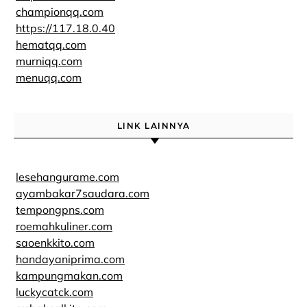
championqq.com
https://117.18.0.40
hematqq.com
murniqq.com
menuqq.com
LINK LAINNYA
lesehangurame.com
ayambakar7saudara.com
tempongpns.com
roemahkuliner.com
saoenkkito.com
handayaniprima.com
kampungmakan.com
luckycatck.com