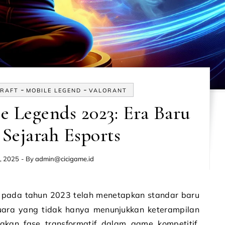
-
-
CRAFT
MOBILE LEGEND
VALORANT
e Legends 2023: Era Baru
Sejarah Esports
, 2025
- By
admin@cicigame.id
juara yang tidak hanya menunjukkan keterampilan
akan fase transformatif dalam game kompetitif.