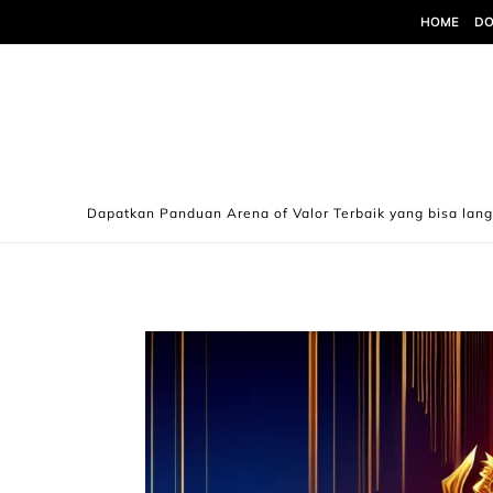
Skip to content
HOME
DO
Dapatkan Panduan Arena of Valor Terbaik yang bisa lan