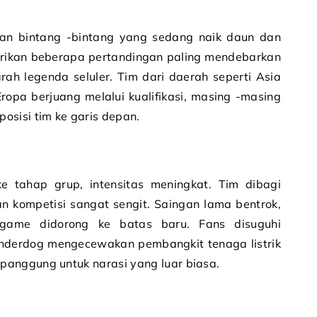
onan bintang -bintang yang sedang naik daun dan
ikan beberapa pertandingan paling mendebarkan
rah legenda seluler. Tim dari daerah seperti Asia
ropa berjuang melalui kualifikasi, masing -masing
sisi tim ke garis depan.
e tahap grup, intensitas meningkat. Tim dibagi
n kompetisi sangat sengit. Saingan lama bentrok,
tagame didorong ke batas baru. Fans disuguhi
 underdog mengecewakan pembangkit tenaga listrik
anggung untuk narasi yang luar biasa.