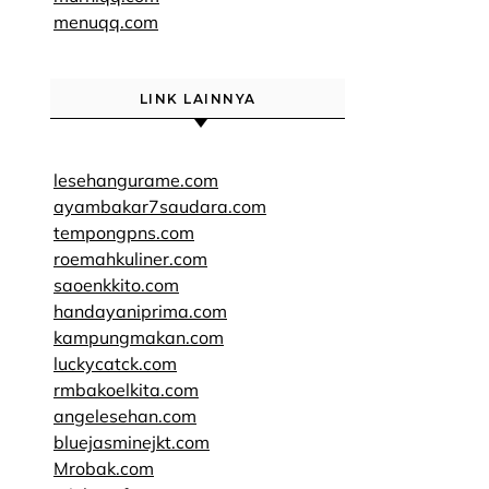
menuqq.com
LINK LAINNYA
lesehangurame.com
ayambakar7saudara.com
tempongpns.com
roemahkuliner.com
saoenkkito.com
handayaniprima.com
kampungmakan.com
luckycatck.com
rmbakoelkita.com
angelesehan.com
bluejasminejkt.com
Mrobak.com