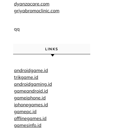
dyanzacare.com
griyabromoclinic.com
qq
LINKS
androidgame.id
trikgame.id
androidgaming.id
gameandroid.id
gameiphone.id
iphonegames.id
gamepc.id
offlinegames.id
gamesinfo.id