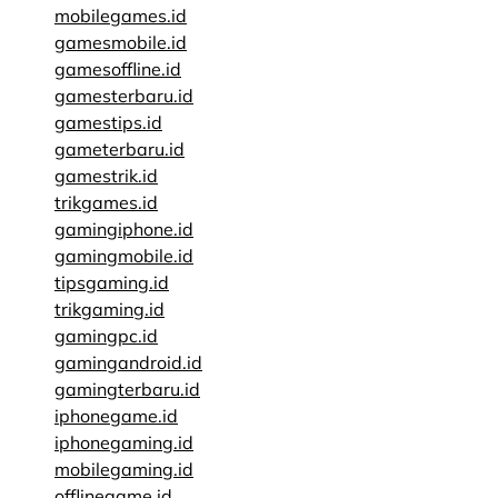
mobilegames.id
gamesmobile.id
gamesoffline.id
gamesterbaru.id
gamestips.id
gameterbaru.id
gamestrik.id
trikgames.id
gamingiphone.id
gamingmobile.id
tipsgaming.id
trikgaming.id
gamingpc.id
gamingandroid.id
gamingterbaru.id
iphonegame.id
iphonegaming.id
mobilegaming.id
offlinegame.id