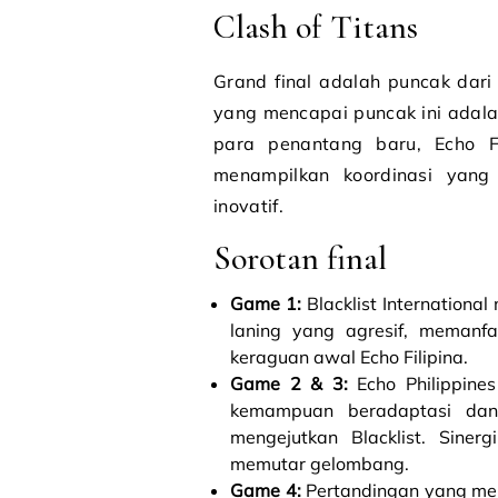
Clash of Titans
Grand final adalah puncak dari
yang mencapai puncak ini adalah
para penantang baru, Echo 
menampilkan koordinasi yang 
inovatif.
Sorotan final
Game 1:
Blacklist International
laning yang agresif, memanf
keraguan awal Echo Filipina.
Game 2 & 3:
Echo Philippine
kemampuan beradaptasi dan
mengejutkan Blacklist. Sine
memutar gelombang.
Game 4:
Pertandingan yang men