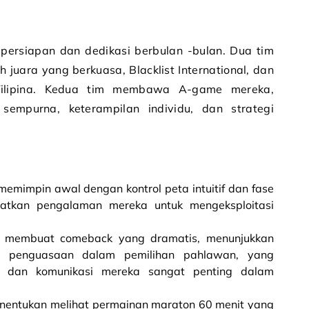
 persiapan dan dedikasi berbulan -bulan. Dua tim
 juara yang berkuasa, Blacklist International, dan
Filipina. Kedua tim membawa A-game mereka,
sempurna, keterampilan individu, dan strategi
 memimpin awal dengan kontrol peta intuitif dan fase
aatkan pengalaman mereka untuk mengeksploitasi
s membuat comeback yang dramatis, menunjukkan
 penguasaan dalam pemilihan pahlawan, yang
rgi dan komunikasi mereka sangat penting dalam
entukan melihat permainan maraton 60 menit yang