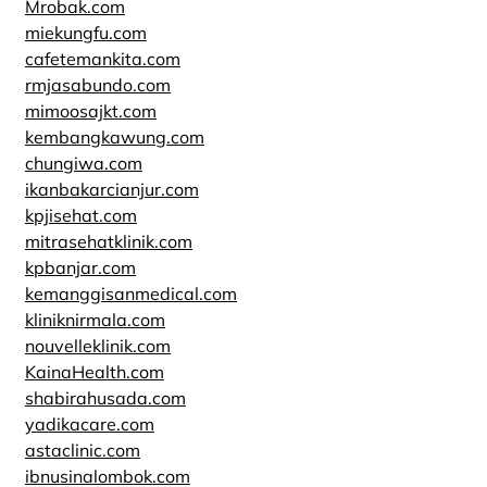
Mrobak.com
miekungfu.com
cafetemankita.com
rmjasabundo.com
mimoosajkt.com
kembangkawung.com
chungiwa.com
ikanbakarcianjur.com
kpjisehat.com
mitrasehatklinik.com
kpbanjar.com
kemanggisanmedical.com
kliniknirmala.com
nouvelleklinik.com
KainaHealth.com
shabirahusada.com
yadikacare.com
astaclinic.com
ibnusinalombok.com