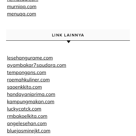
murniqq.com
menuqq.com
LINK LAINNYA
lesehangurame.com
ayambakar7saudara.com
tempongpns.com
roemahkuliner.com
saoenkkito.com
handayaniprima.com
kampungmakan.com
luckycatck.com
rmbakoelkita.com
angelesehan.com
bluejasminejkt.com