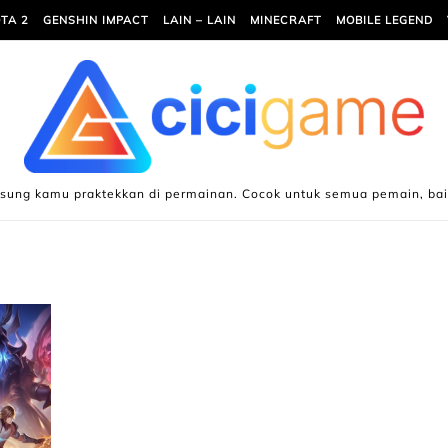
TA 2
GENSHIN IMPACT
LAIN – LAIN
MINECRAFT
MOBILE LEGEND
gsung kamu praktekkan di permainan. Cocok untuk semua pemain, ba