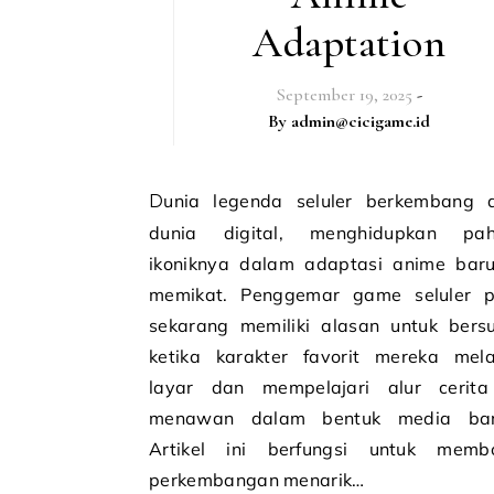
Adaptation
September 19, 2025
-
By
admin@cicigame.id
Dunia legenda seluler berkembang di luar
dunia digital, menghidupkan pa
ikoniknya dalam adaptasi anime bar
memikat. Penggemar game seluler p
sekarang memiliki alasan untuk bersu
ketika karakter favorit mereka mel
layar dan mempelajari alur cerit
menawan dalam bentuk media bar
Artikel ini berfungsi untuk memb
perkembangan menarik…