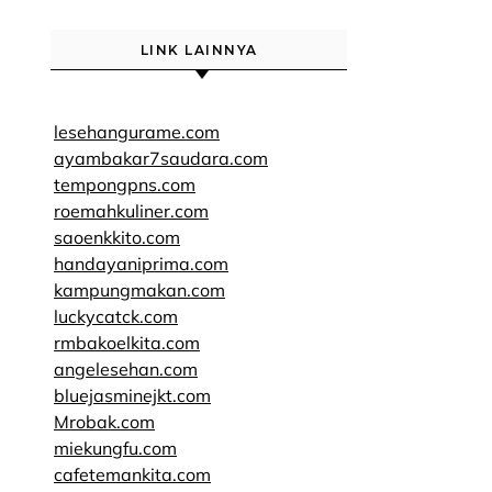
LINK LAINNYA
lesehangurame.com
ayambakar7saudara.com
tempongpns.com
roemahkuliner.com
saoenkkito.com
handayaniprima.com
kampungmakan.com
luckycatck.com
rmbakoelkita.com
angelesehan.com
bluejasminejkt.com
Mrobak.com
miekungfu.com
cafetemankita.com