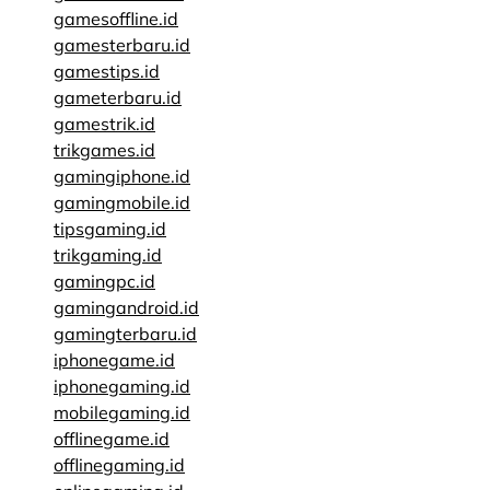
gamesoffline.id
gamesterbaru.id
gamestips.id
gameterbaru.id
gamestrik.id
trikgames.id
gamingiphone.id
gamingmobile.id
tipsgaming.id
trikgaming.id
gamingpc.id
gamingandroid.id
gamingterbaru.id
iphonegame.id
iphonegaming.id
mobilegaming.id
offlinegame.id
offlinegaming.id