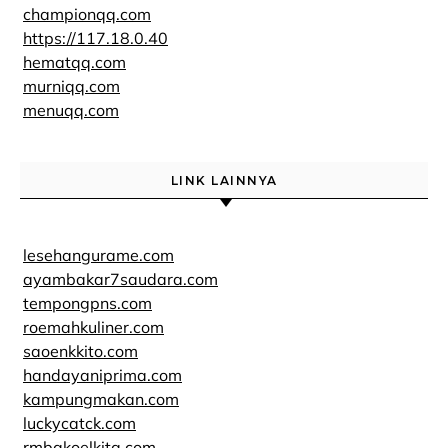
championqq.com
https://117.18.0.40
hematqq.com
murniqq.com
menuqq.com
LINK LAINNYA
lesehangurame.com
ayambakar7saudara.com
tempongpns.com
roemahkuliner.com
saoenkkito.com
handayaniprima.com
kampungmakan.com
luckycatck.com
rmbakoelkita.com