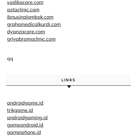
yadikacare.com
astaclinic.com
ibnusinalombok.com
grahamedicalkurdi.com
dyanzacare.com
griyabromoclinic.com
qq
LINKS
androidgame.id
trikgame.id
androidgaming.id
gameandroid.id
gameiphone.id