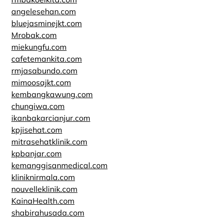
angelesehan.com
bluejasminejkt.com
Mrobak.com
miekungfu.com
cafetemankita.com
rmjasabundo.com
mimoosajkt.com
kembangkawung.com
chungiwa.com
ikanbakarcianjur.com
kpjisehat.com
mitrasehatklinik.com
kpbanjar.com
kemanggisanmedical.com
kliniknirmala.com
nouvelleklinik.com
KainaHealth.com
shabirahusada.com