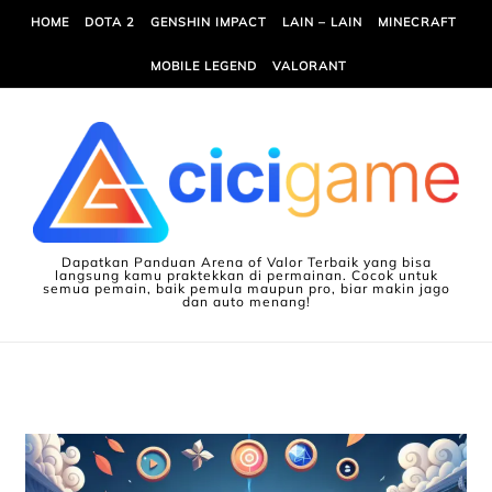
Skip to content
HOME
DOTA 2
GENSHIN IMPACT
LAIN – LAIN
MINECRAFT
MOBILE LEGEND
VALORANT
Dapatkan Panduan Arena of Valor Terbaik yang bisa
langsung kamu praktekkan di permainan. Cocok untuk
semua pemain, baik pemula maupun pro, biar makin jago
dan auto menang!