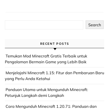
Search
RECENT POSTS
Temukan Mod Minecraft Gratis Terbaik untuk
Pengalaman Bermain Game yang Lebih Baik
Menjelajahi Minecraft 1.15: Fitur dan Pembaruan Baru
yang Perlu Anda Ketahui
Panduan Utama untuk Mengunduh Minecraft:
Petunjuk Langkah demi Langkah
Cara Mengunduh Minecraft 1.20.71: Panduan dan