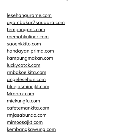
lesehangurame.com
ayambakar7saudara.com
tempongpns.com
roemahkuliner.com
saoenkkito.com
handayaniprima.com
kampungmakan.com
luckycatck.com
rmbakoelkita.com
angelesehan.com
bluejasminejkt.com
Mrobak.com
miekungfu.com
cafetemankita.com
rmjasabundo.com
mimoosajkt.com
kembangkawung.com