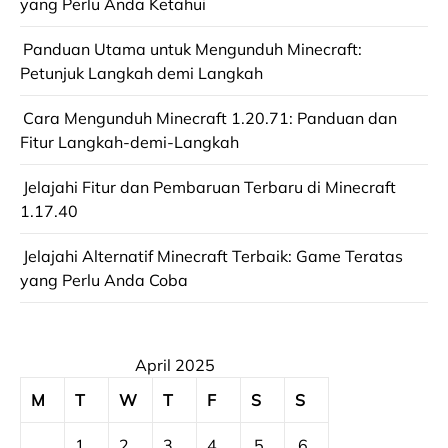
yang Perlu Anda Ketahui
Panduan Utama untuk Mengunduh Minecraft:
Petunjuk Langkah demi Langkah
Cara Mengunduh Minecraft 1.20.71: Panduan dan
Fitur Langkah-demi-Langkah
Jelajahi Fitur dan Pembaruan Terbaru di Minecraft
1.17.40
Jelajahi Alternatif Minecraft Terbaik: Game Teratas
yang Perlu Anda Coba
April 2025
M
T
W
T
F
S
S
1
2
3
4
5
6