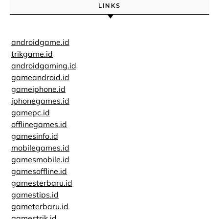
LINKS
androidgame.id
trikgame.id
androidgaming.id
gameandroid.id
gameiphone.id
iphonegames.id
gamepc.id
offlinegames.id
gamesinfo.id
mobilegames.id
gamesmobile.id
gamesoffline.id
gamesterbaru.id
gamestips.id
gameterbaru.id
gamestrik.id