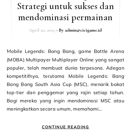
Strategi untuk sukses dan
mendominasi permainan
April 20, 2025
- By
admin@cicigame.id
Mobile Legends: Bang Bang, game Battle Arena
(MOBA) Multipayer Multiplayer Online yang sangat
populer, telah membuat dunia terpesona. Adegan
kompetitifnya, terutama Mobile Legends: Bang
Bang Bang South Asia Cup (MSC), menarik bakat
top-tier dan penggemar yang rajin setiap tahun.
Bagi mereka yang ingin mendominasi MSC atau
meningkatkan secara umum, memahami…
CONTINUE READING