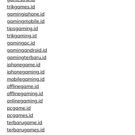
trikgames.id
gamingiphone.id
gamingmobile.id
tipsgaming.id
trikgaming.id
gamingpc.id
gamingandroid.id
gamingterbaru.id
iphonegame.id
iphonegaming.id
mobilegaming.id
offlinegame.id
offlinegaming.id
onlinegaming.id
pcgame.id
pcgames.id
terbarugame.id
terbarugames.id