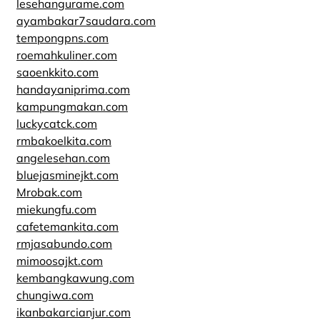
lesehangurame.com
ayambakar7saudara.com
tempongpns.com
roemahkuliner.com
saoenkkito.com
handayaniprima.com
kampungmakan.com
luckycatck.com
rmbakoelkita.com
angelesehan.com
bluejasminejkt.com
Mrobak.com
miekungfu.com
cafetemankita.com
rmjasabundo.com
mimoosajkt.com
kembangkawung.com
chungiwa.com
ikanbakarcianjur.com