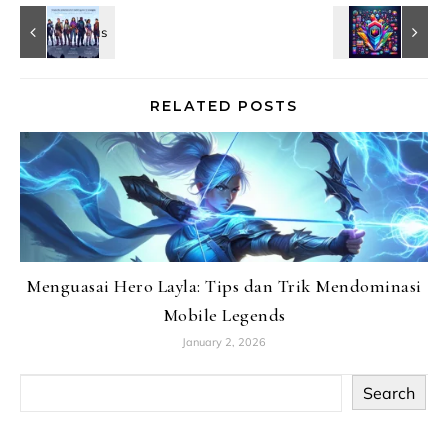
RELATED POSTS
Menguasai Hero Layla: Tips dan Trik Mendominasi
Mobile Legends
January 2, 2026
Search