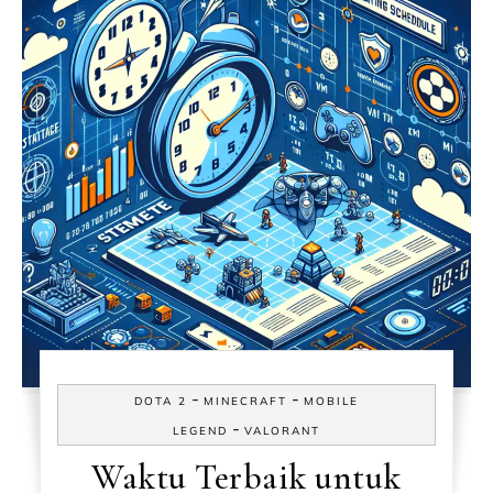
-
-
DOTA 2
MINECRAFT
MOBILE
-
LEGEND
VALORANT
Waktu Terbaik untuk