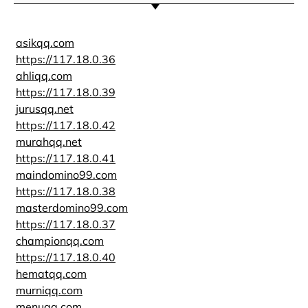
asikqq.com
https://117.18.0.36
ahliqq.com
https://117.18.0.39
jurusqq.net
https://117.18.0.42
murahqq.net
https://117.18.0.41
maindomino99.com
https://117.18.0.38
masterdomino99.com
https://117.18.0.37
championqq.com
https://117.18.0.40
hematqq.com
murniqq.com
menuqq.com