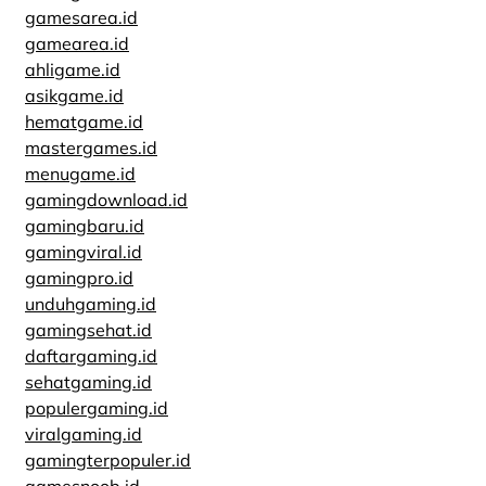
gamesarea.id
gamearea.id
ahligame.id
asikgame.id
hematgame.id
mastergames.id
menugame.id
gamingdownload.id
gamingbaru.id
gamingviral.id
gamingpro.id
unduhgaming.id
gamingsehat.id
daftargaming.id
sehatgaming.id
populergaming.id
viralgaming.id
gamingterpopuler.id