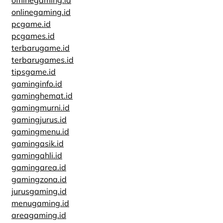
offlinegaming.id
onlinegaming.id
pcgame.id
pcgames.id
terbarugame.id
terbarugames.id
tipsgame.id
gaminginfo.id
gaminghemat.id
gamingmurni.id
gamingjurus.id
gamingmenu.id
gamingasik.id
gamingahli.id
gamingarea.id
gamingzona.id
jurusgaming.id
menugaming.id
areagaming.id