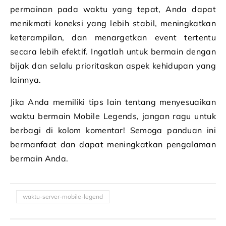
permainan pada waktu yang tepat, Anda dapat
menikmati koneksi yang lebih stabil, meningkatkan
keterampilan, dan menargetkan event tertentu
secara lebih efektif. Ingatlah untuk bermain dengan
bijak dan selalu prioritaskan aspek kehidupan yang
lainnya.
Jika Anda memiliki tips lain tentang menyesuaikan
waktu bermain Mobile Legends, jangan ragu untuk
berbagi di kolom komentar! Semoga panduan ini
bermanfaat dan dapat meningkatkan pengalaman
bermain Anda.
waktu-server-mobile-legend