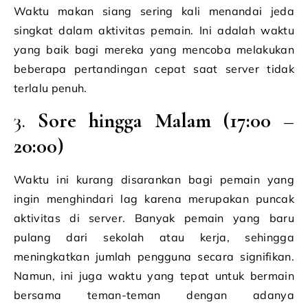
Waktu makan siang sering kali menandai jeda
singkat dalam aktivitas pemain. Ini adalah waktu
yang baik bagi mereka yang mencoba melakukan
beberapa pertandingan cepat saat server tidak
terlalu penuh.
3.
Sore hingga Malam (17:00 –
20:00)
Waktu ini kurang disarankan bagi pemain yang
ingin menghindari lag karena merupakan puncak
aktivitas di server. Banyak pemain yang baru
pulang dari sekolah atau kerja, sehingga
meningkatkan jumlah pengguna secara signifikan.
Namun, ini juga waktu yang tepat untuk bermain
bersama teman-teman dengan adanya