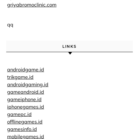
griyabromoclinic.com
qq
LINKS
androidgame.id
trikgame.id
androidgaming.id
gameandroid.id
gameiphone.id
iphonegames.id
gamepc.id
offlinegames.id
gamesinfo.id
mobilegames.id