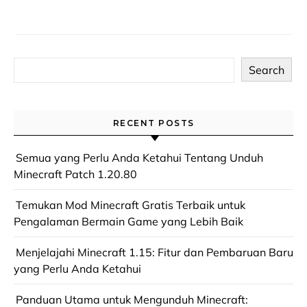
Search
RECENT POSTS
Semua yang Perlu Anda Ketahui Tentang Unduh
Minecraft Patch 1.20.80
Temukan Mod Minecraft Gratis Terbaik untuk
Pengalaman Bermain Game yang Lebih Baik
Menjelajahi Minecraft 1.15: Fitur dan Pembaruan Baru
yang Perlu Anda Ketahui
Panduan Utama untuk Mengunduh Minecraft: