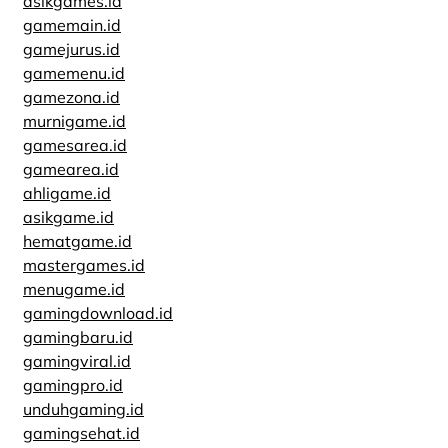
asikgames.id
gamemain.id
gamejurus.id
gamemenu.id
gamezona.id
murnigame.id
gamesarea.id
gamearea.id
ahligame.id
asikgame.id
hematgame.id
mastergames.id
menugame.id
gamingdownload.id
gamingbaru.id
gamingviral.id
gamingpro.id
unduhgaming.id
gamingsehat.id