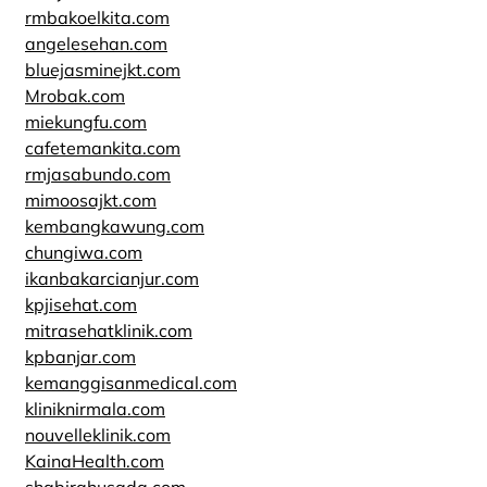
rmbakoelkita.com
angelesehan.com
bluejasminejkt.com
Mrobak.com
miekungfu.com
cafetemankita.com
rmjasabundo.com
mimoosajkt.com
kembangkawung.com
chungiwa.com
ikanbakarcianjur.com
kpjisehat.com
mitrasehatklinik.com
kpbanjar.com
kemanggisanmedical.com
kliniknirmala.com
nouvelleklinik.com
KainaHealth.com