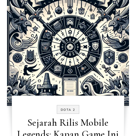
DOTA 2
Sejarah Rilis Mobile
Legends: Kapan Game Ini