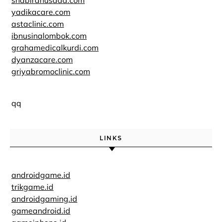
shabirahusada.com
yadikacare.com
astaclinic.com
ibnusinalombok.com
grahamedicalkurdi.com
dyanzacare.com
griyabromoclinic.com
qq
LINKS
androidgame.id
trikgame.id
androidgaming.id
gameandroid.id