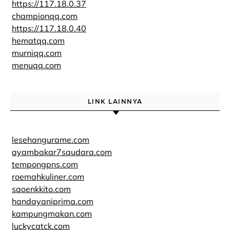
https://117.18.0.37
championqq.com
https://117.18.0.40
hematqq.com
murniqq.com
menuqq.com
LINK LAINNYA
lesehangurame.com
ayambakar7saudara.com
tempongpns.com
roemahkuliner.com
saoenkkito.com
handayaniprima.com
kampungmakan.com
luckycatck.com