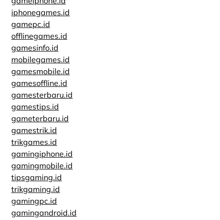
gameiphone.id
iphonegames.id
gamepc.id
offlinegames.id
gamesinfo.id
mobilegames.id
gamesmobile.id
gamesoffline.id
gamesterbaru.id
gamestips.id
gameterbaru.id
gamestrik.id
trikgames.id
gamingiphone.id
gamingmobile.id
tipsgaming.id
trikgaming.id
gamingpc.id
gamingandroid.id