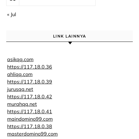
« Jul
LINK LAINNYA
asikqq.com
https://117.18.0.36
ahliqq.com
https://117.18.0.39
jurusqq.net
https://117.18.0.42
murahqq.net
https://117.18.0.41
maindomino99.com
https://117.18.0.38
masterdomino99.com