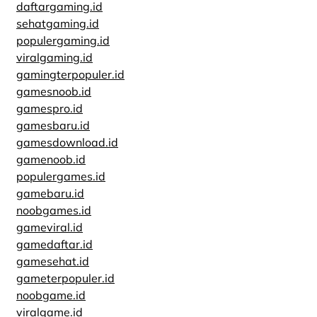
daftargaming.id
sehatgaming.id
populergaming.id
viralgaming.id
gamingterpopuler.id
gamesnoob.id
gamespro.id
gamesbaru.id
gamesdownload.id
gamenoob.id
populergames.id
gamebaru.id
noobgames.id
gameviral.id
gamedaftar.id
gamesehat.id
gameterpopuler.id
noobgame.id
viralgame.id