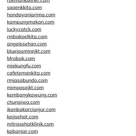
roemahkuliner.com
saoenkkito.com
handayaniprima.com
kampungmakan.com
luckycatck.com
rmbakoelkita.com
angelesehan.com
bluejasminejkt.com
Mrobak.com
miekungfu.com
cafetemankita.com
rmjasabundo.com
mimoosajkt.com
kembangkawung.com
chungiwa.com
ikanbakarcianjur.com
kpjisehat.com
mitrasehatklinik.com
kpbanjar.com