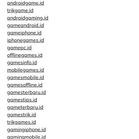
androidgame.id
trikgame.id
androidgaming.id
gameandroid.id
gameiphone.id
iphonegames.id
gamepc.id
offlinegames.id
gamesinfo.id
mobilegames.id
gamesmobile.id
gamesoffline.id
gamesterbaru.id
gamestips.id
gameterbaru.id
gamestrik.id
trikgames.id
gamingiphone.id
gamingmobile.id