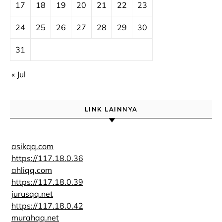
17
18
19
20
21
22
23
24
25
26
27
28
29
30
31
« Jul
LINK LAINNYA
asikqq.com
https://117.18.0.36
ahliqq.com
https://117.18.0.39
jurusqq.net
https://117.18.0.42
murahqq.net