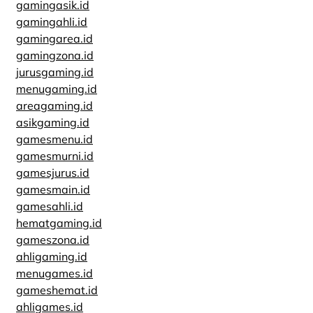
gamingasik.id
gamingahli.id
gamingarea.id
gamingzona.id
jurusgaming.id
menugaming.id
areagaming.id
asikgaming.id
gamesmenu.id
gamesmurni.id
gamesjurus.id
gamesmain.id
gamesahli.id
hematgaming.id
gameszona.id
ahligaming.id
menugames.id
gameshemat.id
ahligames.id