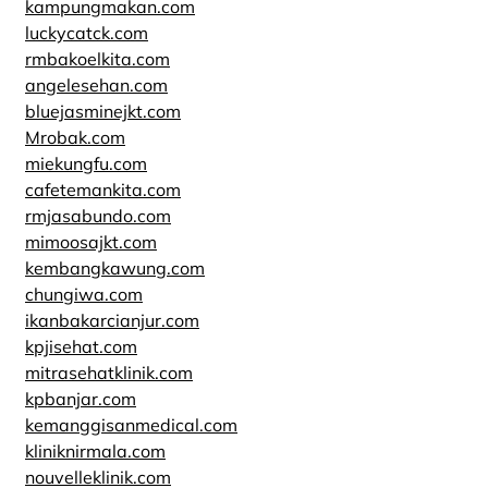
kampungmakan.com
luckycatck.com
rmbakoelkita.com
angelesehan.com
bluejasminejkt.com
Mrobak.com
miekungfu.com
cafetemankita.com
rmjasabundo.com
mimoosajkt.com
kembangkawung.com
chungiwa.com
ikanbakarcianjur.com
kpjisehat.com
mitrasehatklinik.com
kpbanjar.com
kemanggisanmedical.com
kliniknirmala.com
nouvelleklinik.com