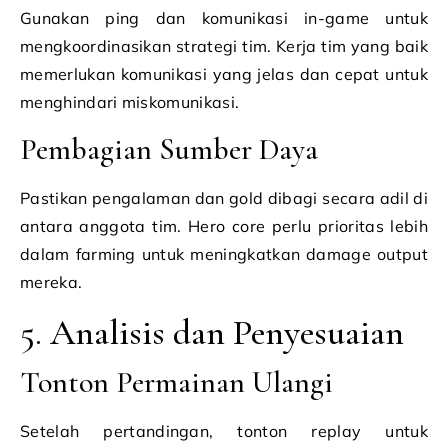
Gunakan ping dan komunikasi in-game untuk
mengkoordinasikan strategi tim. Kerja tim yang baik
memerlukan komunikasi yang jelas dan cepat untuk
menghindari miskomunikasi.
Pembagian Sumber Daya
Pastikan pengalaman dan gold dibagi secara adil di
antara anggota tim. Hero core perlu prioritas lebih
dalam farming untuk meningkatkan damage output
mereka.
5. Analisis dan Penyesuaian
Tonton Permainan Ulangi
Setelah pertandingan, tonton replay untuk