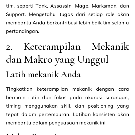
tim, seperti Tank, Assassin, Mage, Marksman, dan
Support. Mengetahui tugas dari setiap role akan
membantu Anda berkontribusi lebih baik tim selama
pertandingan.
2. Keterampilan Mekanik
dan Makro yang Unggul
Latih mekanik Anda
Tingkatkan keterampilan mekanik dengan cara
bermain rutin dan fokus pada akurasi serangan,
timing menggunakan skill, dan positioning yang
tepat dalam pertempuran. Latihan konsisten akan
membantu dalam penguasaan mekanik ini.