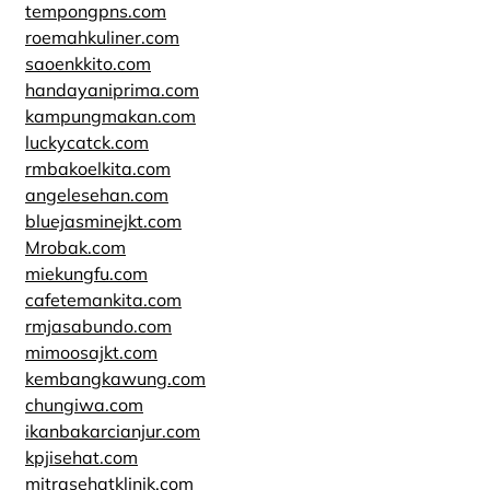
tempongpns.com
roemahkuliner.com
saoenkkito.com
handayaniprima.com
kampungmakan.com
luckycatck.com
rmbakoelkita.com
angelesehan.com
bluejasminejkt.com
Mrobak.com
miekungfu.com
cafetemankita.com
rmjasabundo.com
mimoosajkt.com
kembangkawung.com
chungiwa.com
ikanbakarcianjur.com
kpjisehat.com
mitrasehatklinik.com