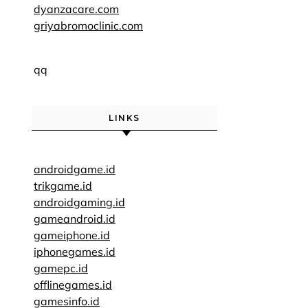
dyanzacare.com
griyabromoclinic.com
qq
LINKS
androidgame.id
trikgame.id
androidgaming.id
gameandroid.id
gameiphone.id
iphonegames.id
gamepc.id
offlinegames.id
gamesinfo.id