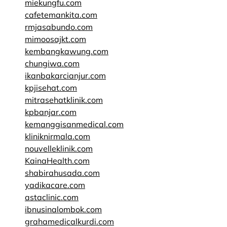
miekungfu.com
cafetemankita.com
rmjasabundo.com
mimoosajkt.com
kembangkawung.com
chungiwa.com
ikanbakarcianjur.com
kpjisehat.com
mitrasehatklinik.com
kpbanjar.com
kemanggisanmedical.com
kliniknirmala.com
nouvelleklinik.com
KainaHealth.com
shabirahusada.com
yadikacare.com
astaclinic.com
ibnusinalombok.com
grahamedicalkurdi.com