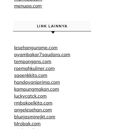
menuqq.com
LINK LAINNYA
lesehangurame.com
ayambakar7saudara.com
tempongpns.com
roemahkuliner.com
saoenkkito.com
handayaniprima.com
kampungmakan.com
luckycatck.com
rmbakoelkita.com
angelesehan.com
bluejasminejkt.com
Mrobak.com