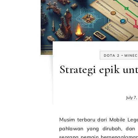
-
DOTA 2
MINE
Strategi epik un
July 7
Musim terbaru dari Mobile Legends telah tiba, membawa serta tantangan baru,
pahlawan yang dirubah, dan
seorang pemain berpengalaman 