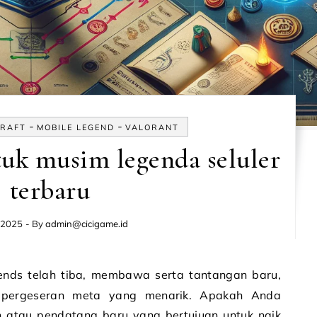
-
-
CRAFT
MOBILE LEGEND
VALORANT
tuk musim legenda seluler
terbaru
, 2025
- By
admin@cicigame.id
 pergeseran meta yang menarik. Apakah Anda
atau pendatang baru yang bertujuan untuk naik