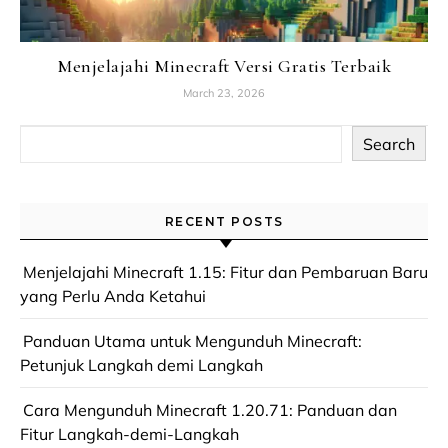
Menjelajahi Minecraft Versi Gratis Terbaik
March 23, 2026
Search
RECENT POSTS
Menjelajahi Minecraft 1.15: Fitur dan Pembaruan Baru
yang Perlu Anda Ketahui
Panduan Utama untuk Mengunduh Minecraft:
Petunjuk Langkah demi Langkah
Cara Mengunduh Minecraft 1.20.71: Panduan dan
Fitur Langkah-demi-Langkah