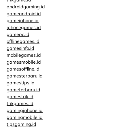
androidgaming.id
gameandroid.id
gameiphone.id
iphonegames.id
gamepc.id
offlinegames.id
gamesinfo.id
mobilegames.id
gamesmobile.id
gamesoffline.id
gamesterbaru.id
gamestips.id
gameterbaru.id
gamestrik.id
trikgames.id
gamingiphone.id
gamingmobile.id
tipsgaming.id