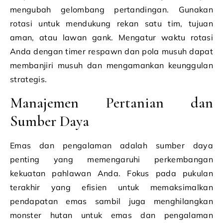
mengubah gelombang pertandingan. Gunakan
rotasi untuk mendukung rekan satu tim, tujuan
aman, atau lawan gank. Mengatur waktu rotasi
Anda dengan timer respawn dan pola musuh dapat
membanjiri musuh dan mengamankan keunggulan
strategis.
Manajemen Pertanian dan
Sumber Daya
Emas dan pengalaman adalah sumber daya
penting yang memengaruhi perkembangan
kekuatan pahlawan Anda. Fokus pada pukulan
terakhir yang efisien untuk memaksimalkan
pendapatan emas sambil juga menghilangkan
monster hutan untuk emas dan pengalaman