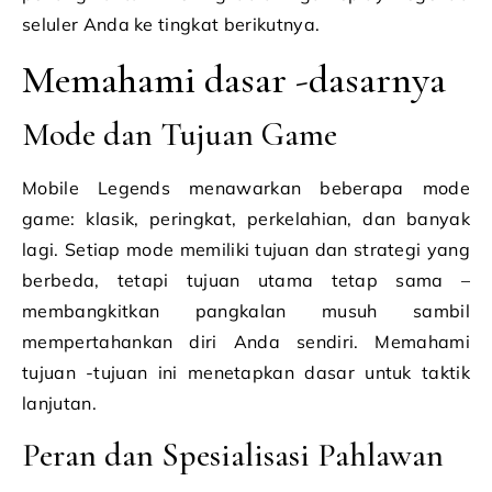
seluler Anda ke tingkat berikutnya.
Memahami dasar -dasarnya
Mode dan Tujuan Game
Mobile Legends menawarkan beberapa mode
game: klasik, peringkat, perkelahian, dan banyak
lagi. Setiap mode memiliki tujuan dan strategi yang
berbeda, tetapi tujuan utama tetap sama –
membangkitkan pangkalan musuh sambil
mempertahankan diri Anda sendiri. Memahami
tujuan -tujuan ini menetapkan dasar untuk taktik
lanjutan.
Peran dan Spesialisasi Pahlawan