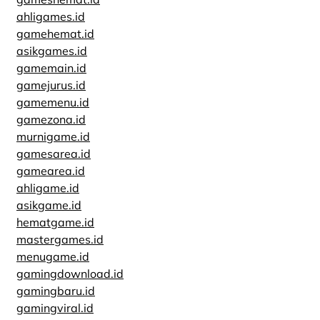
ahligames.id
gamehemat.id
asikgames.id
gamemain.id
gamejurus.id
gamemenu.id
gamezona.id
murnigame.id
gamesarea.id
gamearea.id
ahligame.id
asikgame.id
hematgame.id
mastergames.id
menugame.id
gamingdownload.id
gamingbaru.id
gamingviral.id