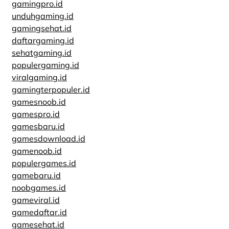
gamingpro.id
unduhgaming.id
gamingsehat.id
daftargaming.id
sehatgaming.id
populergaming.id
viralgaming.id
gamingterpopuler.id
gamesnoob.id
gamespro.id
gamesbaru.id
gamesdownload.id
gamenoob.id
populergames.id
gamebaru.id
noobgames.id
gameviral.id
gamedaftar.id
gamesehat.id