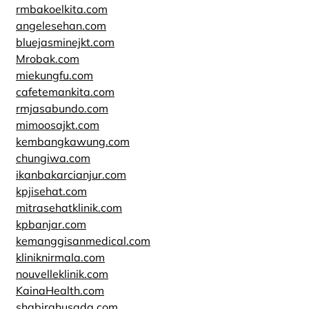
rmbakoelkita.com
angelesehan.com
bluejasminejkt.com
Mrobak.com
miekungfu.com
cafetemankita.com
rmjasabundo.com
mimoosajkt.com
kembangkawung.com
chungiwa.com
ikanbakarcianjur.com
kpjisehat.com
mitrasehatklinik.com
kpbanjar.com
kemanggisanmedical.com
kliniknirmala.com
nouvelleklinik.com
KainaHealth.com
shabirahusada.com