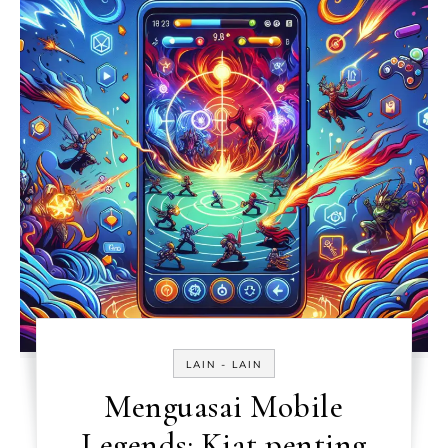
LAIN - LAIN
Menguasai Mobile
Legends: Kiat penting