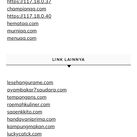
https://117.18.0.37
championqq.com
https://117.18.0.40
hematqq.com
murniqq.com
menuqq.com
LINK LAINNYA
lesehangurame.com
ayambakar7saudara.com
tempongpns.com
roemahkuliner.com
saoenkkito.com
handayaniprima.com
kampungmakan.com
luckycatck.com