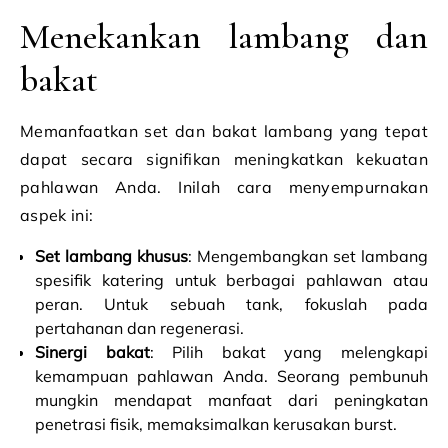
Menekankan lambang dan
bakat
Memanfaatkan set dan bakat lambang yang tepat
dapat secara signifikan meningkatkan kekuatan
pahlawan Anda. Inilah cara menyempurnakan
aspek ini:
Set lambang khusus
: Mengembangkan set lambang
spesifik katering untuk berbagai pahlawan atau
peran. Untuk sebuah tank, fokuslah pada
pertahanan dan regenerasi.
Sinergi bakat
: Pilih bakat yang melengkapi
kemampuan pahlawan Anda. Seorang pembunuh
mungkin mendapat manfaat dari peningkatan
penetrasi fisik, memaksimalkan kerusakan burst.