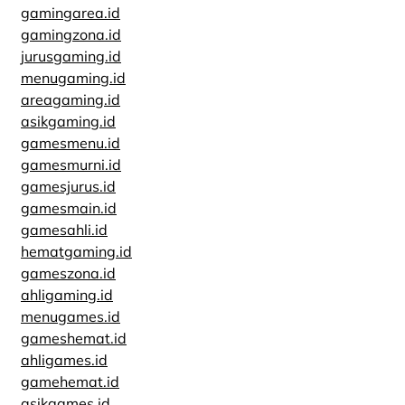
gamingarea.id
gamingzona.id
jurusgaming.id
menugaming.id
areagaming.id
asikgaming.id
gamesmenu.id
gamesmurni.id
gamesjurus.id
gamesmain.id
gamesahli.id
hematgaming.id
gameszona.id
ahligaming.id
menugames.id
gameshemat.id
ahligames.id
gamehemat.id
asikgames.id