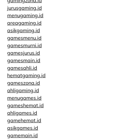
gamingzona.id
jurusgaming.id
menugaming.id
areagaming.id
asikgaming.id
gamesmenu.id
gamesmurni.id
gamesjurus.id
gamesmain.id
gamesahli.id
hematgaming.id
gameszona.id
ahligaming.id
menugames.id
gameshemat.id
ahligames.id
gamehemat.id
asikgames.id
gamemain.id