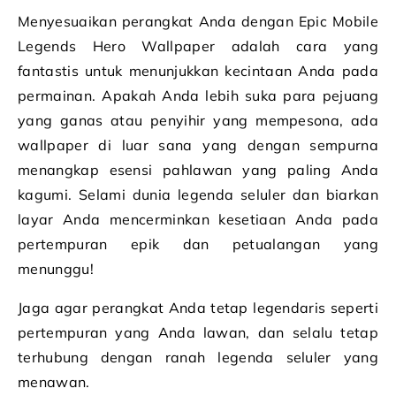
Menyesuaikan perangkat Anda dengan Epic Mobile
Legends Hero Wallpaper adalah cara yang
fantastis untuk menunjukkan kecintaan Anda pada
permainan. Apakah Anda lebih suka para pejuang
yang ganas atau penyihir yang mempesona, ada
wallpaper di luar sana yang dengan sempurna
menangkap esensi pahlawan yang paling Anda
kagumi. Selami dunia legenda seluler dan biarkan
layar Anda mencerminkan kesetiaan Anda pada
pertempuran epik dan petualangan yang
menunggu!
Jaga agar perangkat Anda tetap legendaris seperti
pertempuran yang Anda lawan, dan selalu tetap
terhubung dengan ranah legenda seluler yang
menawan.