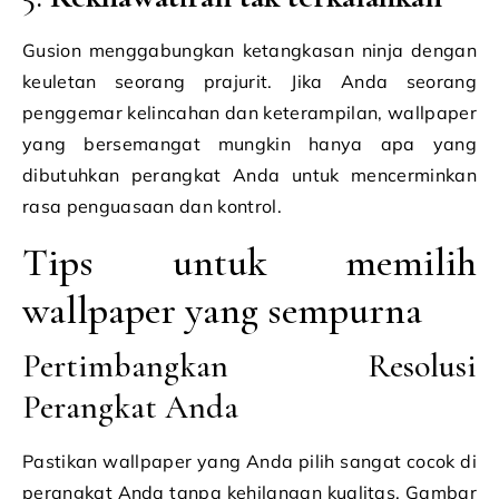
Gusion menggabungkan ketangkasan ninja dengan
keuletan seorang prajurit. Jika Anda seorang
penggemar kelincahan dan keterampilan, wallpaper
yang bersemangat mungkin hanya apa yang
dibutuhkan perangkat Anda untuk mencerminkan
rasa penguasaan dan kontrol.
Tips untuk memilih
wallpaper yang sempurna
Pertimbangkan Resolusi
Perangkat Anda
Pastikan wallpaper yang Anda pilih sangat cocok di
perangkat Anda tanpa kehilangan kualitas. Gambar