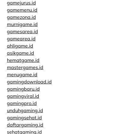
gamejurus.id
gamemenu.id
gamezona.id
murnigame.id
gamesarea.id
gamearea.id
ahligame.id
asikgame.id
hematgame.id
mastergames.id
menugame.id
gamingdownload.id
gamingbaru.id
gamingviral.id
gamingpro.id
unduhgaming.id
gamingsehat.id
daftargaming.id
sehatgaming.id