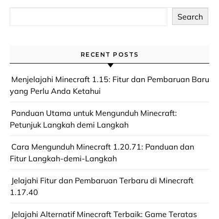
Search
RECENT POSTS
Menjelajahi Minecraft 1.15: Fitur dan Pembaruan Baru
yang Perlu Anda Ketahui
Panduan Utama untuk Mengunduh Minecraft:
Petunjuk Langkah demi Langkah
Cara Mengunduh Minecraft 1.20.71: Panduan dan
Fitur Langkah-demi-Langkah
Jelajahi Fitur dan Pembaruan Terbaru di Minecraft
1.17.40
Jelajahi Alternatif Minecraft Terbaik: Game Teratas