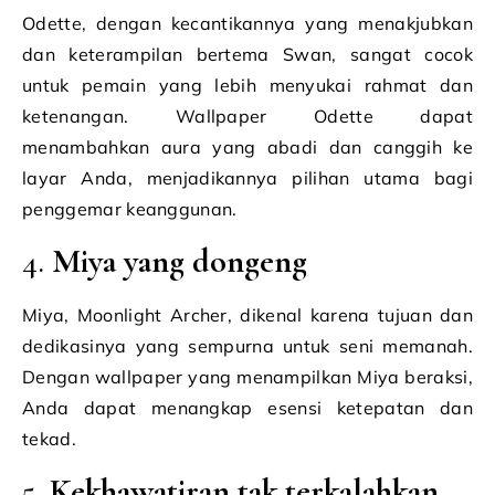
Odette, dengan kecantikannya yang menakjubkan
dan keterampilan bertema Swan, sangat cocok
untuk pemain yang lebih menyukai rahmat dan
ketenangan. Wallpaper Odette dapat
menambahkan aura yang abadi dan canggih ke
layar Anda, menjadikannya pilihan utama bagi
penggemar keanggunan.
4.
Miya yang dongeng
Miya, Moonlight Archer, dikenal karena tujuan dan
dedikasinya yang sempurna untuk seni memanah.
Dengan wallpaper yang menampilkan Miya beraksi,
Anda dapat menangkap esensi ketepatan dan
tekad.
5.
Kekhawatiran tak terkalahkan