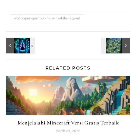
wallpaper-gambar-hero-mobile-legend
RELATED POSTS
Menjelajahi Minecraft Versi Gratis Terbaik
March 23, 2026