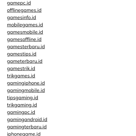
gamepc.id
offlinegames.id
gamesinfo.id
mobilegames.id
gamesmobile.id
gamesoffline.id
gamesterbaru.id
gamestips.id
gameterbaru.id
gamestrik.id
trikgames.id
gamingiphone.id
gamingmobile.id
tipsgaming.id
trikgaming.id
gamingpc.id
gamingandroid.id
gamingterbaru.id
iphonegame.id