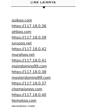
LINK LAINNYA
asikqq.com
https://117.18.0.36
ahliqq.com
https://117.18.0.39
jurusqq.net
https://117.18.0.42
murahqq.net
https://117.18.0.41
maindomino99.com
https://117.18.0.38
masterdomino99.com
https://117.18.0.37
championqq.com
https://117.18.0.40
hematqq.com
murniqq.com