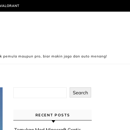
VALORANT
ik pemula maupun pro, biar makin jago dan auto menang!
Search
RECENT POSTS
Temukan Mod Minecraft Gratis