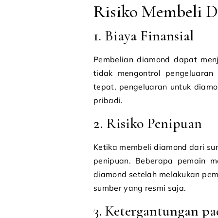
Risiko Membeli 
1. Biaya Finansial
Pembelian diamond dapat menja
tidak mengontrol pengeluara
tepat, pengeluaran untuk dia
pribadi.
2. Risiko Penipuan
Ketika membeli diamond dari sum
penipuan. Beberapa pemain me
diamond setelah melakukan pem
sumber yang resmi saja.
3. Ketergantungan p