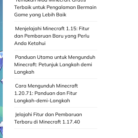
Terbaik untuk Pengalaman Bermain
Game yang Lebih Baik
Menjelajahi Minecraft 1.15: Fitur
dan Pembaruan Baru yang Perlu
Anda Ketahui
Panduan Utama untuk Mengunduh
Minecraft: Petunjuk Langkah demi
Langkah
Cara Mengunduh Minecraft
1.20.71: Panduan dan Fitur
Langkah-demi-Langkah
Jelajahi Fitur dan Pembaruan
Terbaru di Minecraft 1.17.40