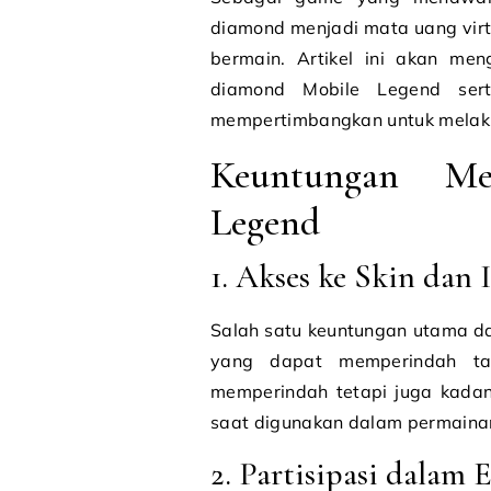
diamond menjadi mata uang vir
bermain. Artikel ini akan men
diamond Mobile Legend se
mempertimbangkan untuk melak
Keuntungan M
Legend
1. Akses ke Skin dan 
Salah satu keuntungan utama da
yang dapat memperindah tam
memperindah tetapi juga kada
saat digunakan dalam permaina
2. Partisipasi dalam 