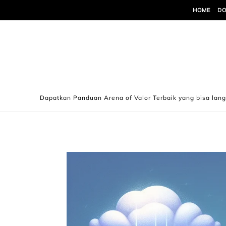
Skip to content
HOME
DO
Dapatkan Panduan Arena of Valor Terbaik yang bisa lan