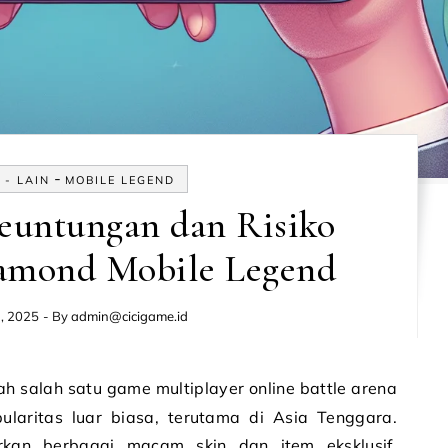
-
 - LAIN
MOBILE LEGEND
Keuntungan dan Risiko
amond Mobile Legend
3, 2025
- By
admin@cicigame.id
laritas luar biasa, terutama di Asia Tenggara.
an berbagai macam skin dan item eksklusif,