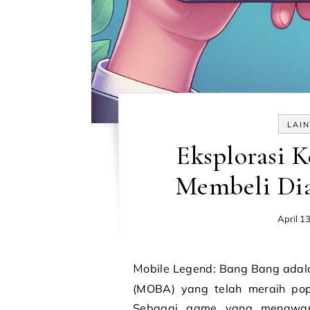
LAIN
Eksplorasi 
Membeli Di
April 1
Mobile Legend: Bang Bang adalah salah satu game multiplayer online battle arena
(MOBA) yang telah meraih popu
Sebagai game yang menawark